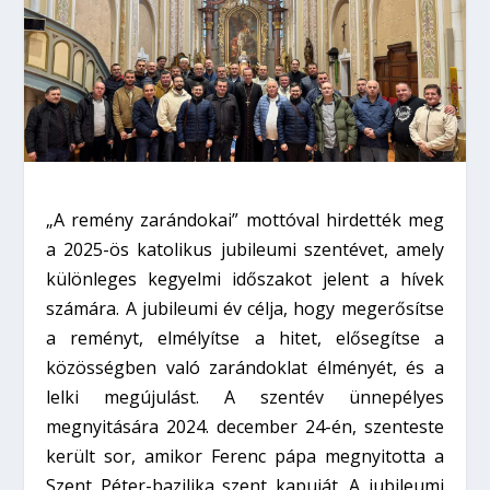
„A remény zarándokai” mottóval hirdették meg
a 2025-ös katolikus jubileumi szentévet, amely
különleges kegyelmi időszakot jelent a hívek
számára. A jubileumi év célja, hogy megerősítse
a reményt, elmélyítse a hitet, elősegítse a
közösségben való zarándoklat élményét, és a
lelki megújulást. A szentév ünnepélyes
megnyitására 2024. december 24-én, szenteste
került sor, amikor Ferenc pápa megnyitotta a
Szent Péter-bazilika szent kapuját. A jubileumi