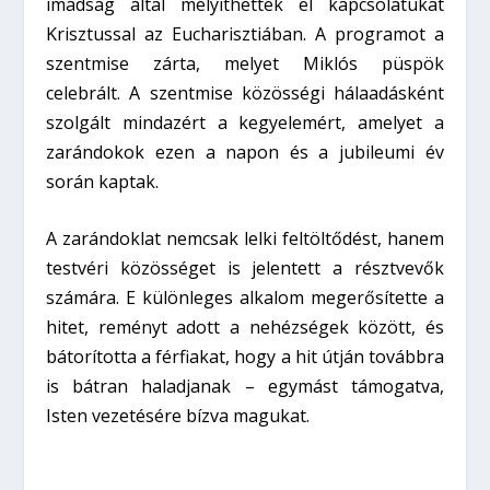
imádság által mélyíthették el kapcsolatukat
Krisztussal az Eucharisztiában. A programot a
szentmise zárta, melyet Miklós püspök
celebrált. A szentmise közösségi hálaadásként
szolgált mindazért a kegyelemért, amelyet a
zarándokok ezen a napon és a jubileumi év
során kaptak.
A zarándoklat nemcsak lelki feltöltődést, hanem
testvéri közösséget is jelentett a résztvevők
számára. E különleges alkalom megerősítette a
hitet, reményt adott a nehézségek között, és
bátorította a férfiakat, hogy a hit útján továbbra
is bátran haladjanak – egymást támogatva,
Isten vezetésére bízva magukat.