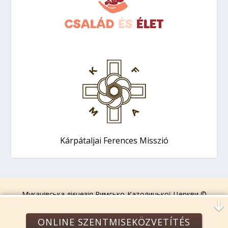
Kárpátaljai Ferences Misszió
Мукачівська дієцезія Римсько-Католицької Церкви ©
2006-2026.
Усі права захищені!
ONLINE SZENTMISEKÖZVETÍTÉS