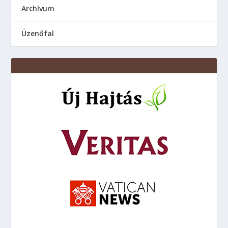
Аrchívum
Üzenőfal