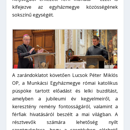
kifejezve az egyházmegye közösségének
sokszínű egységét.
A zarándoklatot követően Lucsok Péter Miklós
OP, a Munkácsi Egyházmegye római katolikus
püspöke tartott előadást és lelki buzdítást,
amelyben a jubileumi év kegyelmeiről, a
keresztény remény fontosságáról, valamint a
férfiak hivatásáról beszélt a mai világban. A
résztvevők számára lehetőség nyílt
szentgyónásra, hogy a szentévben elérhető