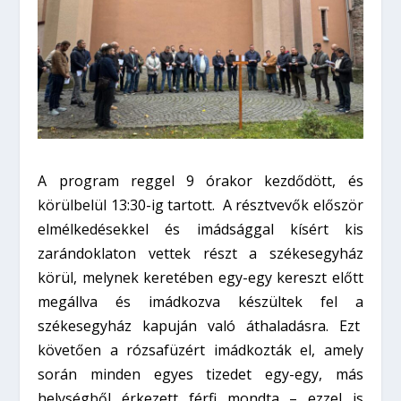
A program reggel 9 órakor kezdődött, és
körülbelül 13:30-ig tartott. A résztvevők először
elmélkedésekkel és imádsággal kísért kis
zarándoklaton vettek részt a székesegyház
körül, melynek keretében egy-egy kereszt előtt
megállva és imádkozva készültek fel a
székesegyház kapuján való áthaladásra. Ezt
követően a rózsafüzért imádkozták el, amely
során minden egyes tizedet egy-egy, más
helységből érkezett férfi mondta – ezzel is