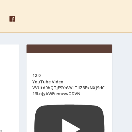
F
A
C
E
B
O
O
K
12
0
YouTube Video
VVUtd0hQTjFSYnVVLTllZ3ExNXJSdC
13LnJybWFiemwwODVN
P