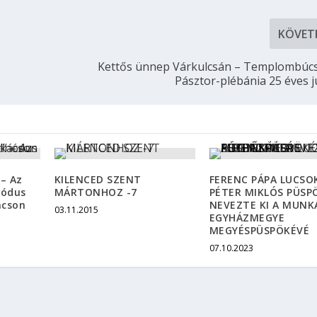
KÖVET
Kettős ünnep Várkulcsán – Templombúcs
Pásztor-plébánia 25 éves 
 – Az
KILENCED SZENT
FERENC PÁPA LUCSO
nódus
MÁRTONHOZ -7
PÉTER MIKLÓS PÜS
ácson
NEVEZTE KI A MUNK
03.11.2015
EGYHÁZMEGYE
MEGYÉSPÜSPÖKÉVÉ
07.10.2023