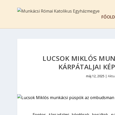
FŐOLD
LUCSOK MIKLÓS MU
KÁRPÁTALJAI KÉ
máj 12, 2025
|
Aktuá
Fontos társadalmi kérdések kerültek n