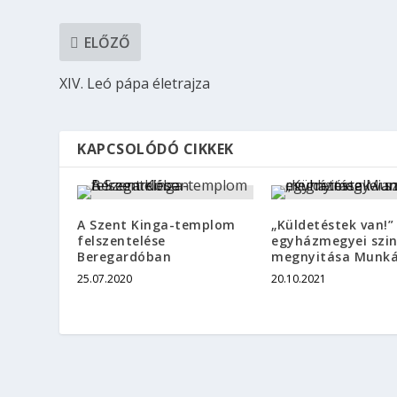
ELŐZŐ
XIV. Leó pápa életrajza
KAPCSOLÓDÓ CIKKEK
A Szent Kinga-templom
„Küldetéstek van!”
felszentelése
egyházmegyei szi
Beregardóban
megnyitása Munk
25.07.2020
20.10.2021