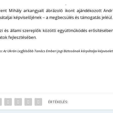
ent Mihály arkangyalt ábrázoló ikont ajándékozott Andri
pátaljai képviselőjének – a megbecsülés és támogatás jeléül.
zi és állami szereplők közötti együttműködés erősítésében
atok fejlesztésében.
s: Az Ukrán Legfelsőbb Tanács Emberi Jogi Biztosának kárpátaljai képvisele
ÉRTÉKELÉS: