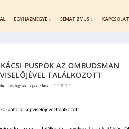
AL
EGYHÁZMEGYE
SEMATIZMUS
KAPCSOLAT
NKÁCSI PÜSPÖK AZ OMBUDSMAN
PVISELŐJÉVEL TALÁLKOZOTT
lis hírek
,
Egyházmegyénk hírei
|
apirendre azon a találkozón, amelyre Lucsok Miklós O