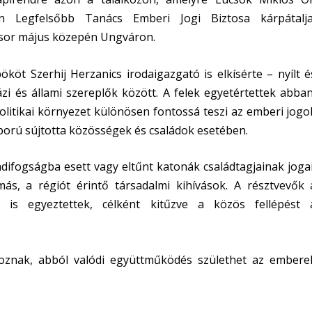
Legfelsőbb Tanács Emberi Jogi Biztosa kárpátalja
 sor május közepén Ungváron.
t Szerhij Herzanics irodaigazgató is elkísérte – nyílt é
zi és állami szereplők között. A felek egyetértettek abban
olitikai környezet különösen fontossá teszi az emberi jogo
orú sújtotta közösségek és családok esetében.
adifogságba esett vagy eltűnt katonák családtagjainak jogai
ás, a régiót érintő társadalmi kihívások. A résztvevők 
l is egyeztettek, célként kitűzve a közös fellépést 
koznak, abból valódi együttműködés születhet az embere