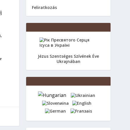
Feliratkozás
j
,
Jézus Szentséges Szívének Éve
te
Ukrajnában