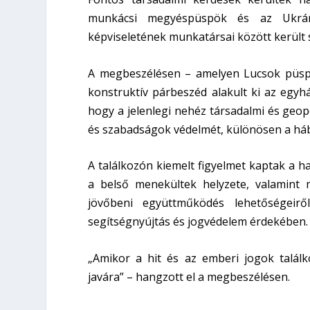
munkácsi megyéspüspök és az Ukrán 
képviseletének munkatársai között került
A megbeszélésen – amelyen Lucsok püspökö
konstruktív párbeszéd alakult ki az egyhá
hogy a jelenlegi nehéz társadalmi és geop
és szabadságok védelmét, különösen a háb
A találkozón kiemelt figyelmet kaptak a h
a belső menekültek helyzete, valamint m
jövőbeni együttműködés lehetőségeirő
segítségnyújtás és jogvédelem érdekében.
„Amikor a hit és az emberi jogok talál
javára” – hangzott el a megbeszélésen.