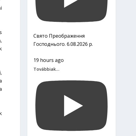
i
s
Свято Преображення
,
Господнього. 6.08.2026 р.
k
19 hours ago
Továbbiak...
,
a
a
k