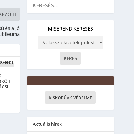
KEZŐ
ú és a Jó
MISEREND KERESÉS
jubileuma
K
PÖKÖT
ÁCSI
KISKORÚAK VÉDELME
Aktuális hírek