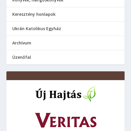
Keresztény honlapok
Ukrán Katolikus Egyház
Аrchívum
Üzenőfal