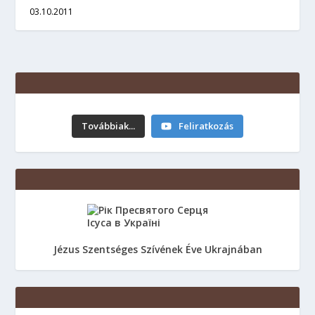
03.10.2011
Továbbiak...
Feliratkozás
Вігілія ХІХ Неділі звичайного періоду.
8.08.2026 р.
10 hours ago
Jézus Szentséges Szívének Éve Ukrajnában