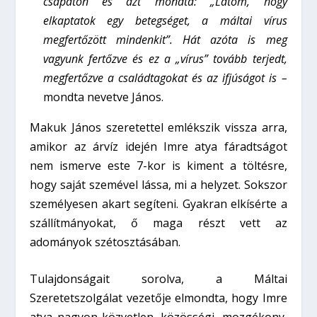
csapaton és azt mondta: „Látom, hogy
elkaptatok egy betegséget, a máltai vírus
megfertőzött mindenkit”. Hát azóta is meg
vagyunk fertőzve és ez a „vírus” tovább terjedt,
megfertőzve a családtagokat és az ifjúságot is –
mondta nevetve János.
Makuk János szeretettel emlékszik vissza arra,
amikor az árvíz idején Imre atya fáradtságot
nem ismerve este 7-kor is kiment a töltésre,
hogy saját szemével lássa, mi a helyzet. Sokszor
személyesen akart segíteni. Gyakran elkísérte a
szállítmányokat, ő maga részt vett az
adományok szétosztásában.
Tulajdonságait sorolva, a Máltai
Szeretetszolgálat vezetője elmondta, hogy Imre