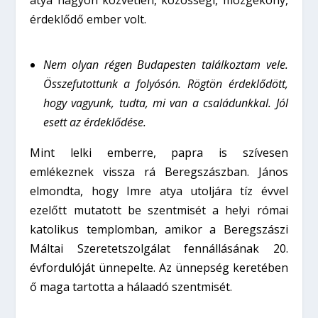
atya nagyon közvetlen, közösségi, mozgékony,
érdeklődő ember volt.
Nem olyan régen Budapesten találkoztam vele.
Összefutottunk a folyósón. Rögtön érdeklődött,
hogy vagyunk, tudta, mi van a családunkkal. Jól
esett az érdeklődése.
Mint lelki emberre, papra is szívesen
emlékeznek vissza rá Beregszászban. János
elmondta, hogy Imre atya utoljára tíz évvel
ezelőtt mutatott be szentmisét a helyi római
katolikus templomban, amikor a Beregszászi
Máltai Szeretetszolgálat fennállásának 20.
évfordulóját ünnepelte. Az ünnepség keretében
ő maga tartotta a hálaadó szentmisét.