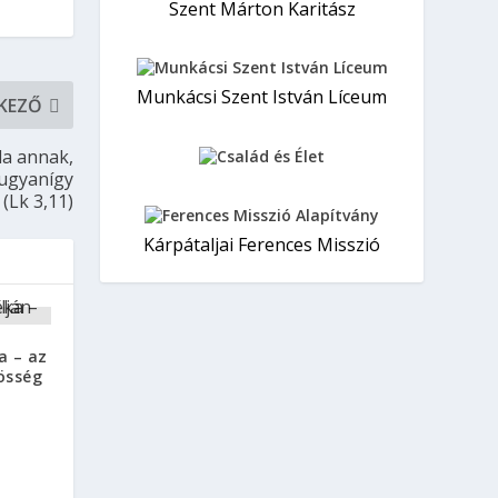
Szent Márton Karitász
Munkácsi Szent István Líceum
KEZŐ
da annak,
 ugyanígy
 (Lk 3,11)
Kárpátaljai Ferences Misszió
a – az
össég