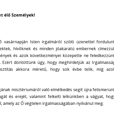
et élő Személyek!
ső vasárnapján Isten irgalmáról szóló üzenettel fordulun
Nektek, hívőknek és minden jóakaratú embernek címezzü
emények és azok következményei közepette ne feledkezzün
t. Ezért döntöttünk úgy, hogy meghírdetjük az Irgalmassá
ztítás akkora méretű, hogy sok évbe telik, míg azo
nak misztériumáról való elmélkedés segít újra felismerün
át és erejét, valamint felkelti lelkünkben a vágyat, hog
l, amely az Ő végtelen irgalmasságában nyilvánul meg.