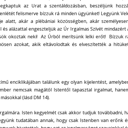
megkaptuk az Urat a szentáldozásban, beszéljünk hozzá
lenlétét felismerve bízzuk rá minden ügyünket! Legyünk Vel
e alatt, akár a plébániai közösségben, akár személyesen
val és alázattal engeszteljük az Úr Irgalmas Szívét mindazért 
ösök okoztak neki! Az Úrból merítsünk lelki erőt! Bízzuk r
ösen azokat, akik eltávolodtak és elveszítették a hitüket
 című enciklikájában találunk egy olyan kijelentést, amelybe
ember nemcsak magától Istentől tapasztal irgalmat, hane
n másokkal (lásd DM 14).
irgalmára. Isten kegyelmét csak akkor tudjuk továbbadni, h
legyünk tudatában annak, hogy csak Istenben van erőnk é