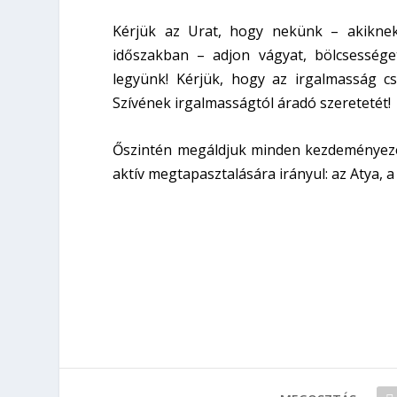
Kérjük az Urat, hogy nekünk – akikne
időszakban – adjon vágyat, bölcsessége
legyünk! Kérjük, hogy az irgalmasság c
Szívének irgalmasságtól áradó szeretetét!
Őszintén megáldjuk minden kezdeményezé
aktív megtapasztalására irányul: az Atya, a