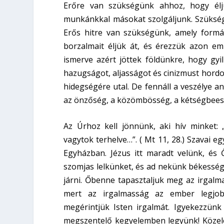
Erőre van szükségünk ahhoz, hogy élj
munkánkkal másokat szolgáljunk. Szükség
Erős hitre van szükségünk, amely formá
borzalmait éljük át, és érezzük azon em
ismerve azért jöttek földünkre, hogy gyi
hazugságot, aljasságot és cinizmust hordoz
hidegségére utal. De fennáll a veszélye an
az önzőség, a közömbösség, a kétségbeesés
Az Úrhoz kell jönnünk, aki hív minket:
vagytok terhelve…”. ( Mt 11, 28.) Szavai e
Egyházban. Jézus itt maradt velünk, és Ő 
szomjas lelkünket, és ad nekünk békessége
járni. Őbenne tapasztaljuk meg az irgalm
mert az irgalmasság az ember legjob
megérintjük Isten irgalmát. Igyekezzün
megszentelő kegyelemben legyünk! Közeled