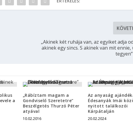
ÉRTÉKELÉS:
KÖVET
„Akinek két ruhája van, az egyiket adja o
akinek egy sincs. S akinek van mit ennie,
tegyen”
olikus
„Rábíztam magam a
Az anyaság ajándék
evele a
Gondviselő Szeretetre”
Édesanyák Imái köz
Beszélgetés Thurzó Péter
nyitott találkozói
atyával
Kárpátalján
10.02.2016
20.02.2024