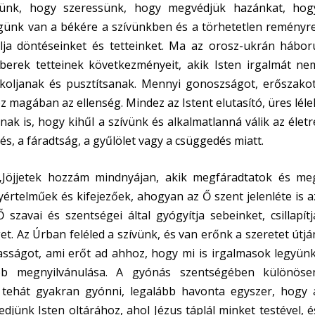
ünk, hogy szeressünk, hogy megvédjük hazánkat, hog
ünk van a békére a szívünkben és a törhetetlen reményre
lja döntéseinket és tetteinket. Ma az orosz-ukrán hábor
berek tetteinek következményeit, akik Isten irgalmát ne
lkoljanak és pusztítsanak. Mennyi gonoszságot, erőszakot
 magában az ellenség. Mindez az Istent elutasító, üres léle
nak is, hogy kihűl a szívünk és alkalmatlanná válik az életr
, a fáradtság, a gyűlölet vagy a csüggedés miatt.
 „Jöjjetek hozzám mindnyájan, akik megfáradtatok és me
gyértelműek és kifejezőek, ahogyan az Ő szent jelenléte is a
szavai és szentségei által gyógyítja sebeinket, csillapítj
t. Az Úrban feléled a szívünk, és van erőnk a szeretet útjá
asságot, ami erőt ad ahhoz, hogy mi is irgalmasok legyünk
b megnyilvánulása. A gyónás szentségében különöse
k tehát gyakran gyónni, legalább havonta egyszer, hogy 
jünk Isten oltárához, ahol Jézus táplál minket testével, é