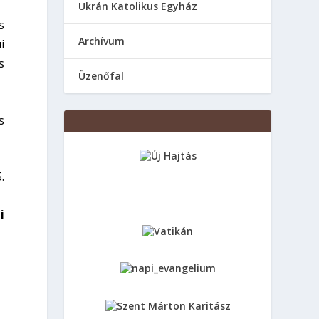
Ukrán Katolikus Egyház
s
Аrchívum
i
s
Üzenőfal
s
.
i