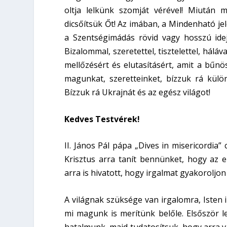
oltja lelkünk szomját vérével! Miután 
dicsőítsük Őt! Az imában, a Mindenható je
a Szentségimádás rövid vagy hosszú idej
Bizalommal, szeretettel, tisztelettel, hálá
mellőzésért és elutasításért, amit a bűn
magunkat, szeretteinket, bízzuk rá külön
Bízzuk rá Ukrajnát és az egész világot!
Kedves Testvérek!
II. János Pál pápa „Dives in misericordia”
Krisztus arra tanít bennünket, hogy az 
arra is hivatott, hogy irgalmat gyakoroljo
A világnak szüksége van irgalomra, Isten 
mi magunk is merítünk belőle. Elsőször 