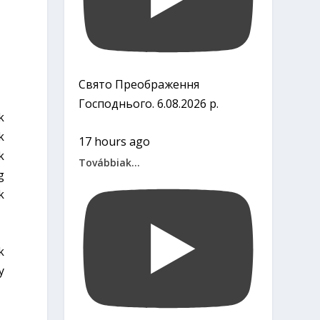
Свято Преображення
Господнього. 6.08.2026 р.
k
k
17 hours ago
k
Továbbiak...
g
k
k
y