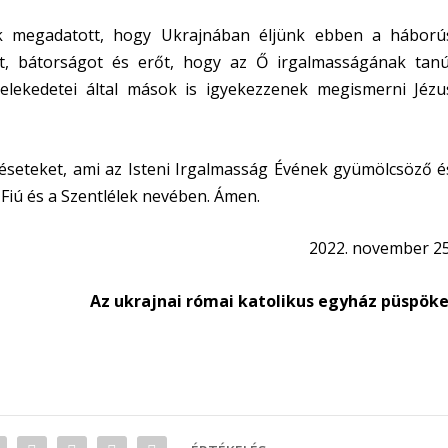
k megadatott, hogy Ukrajnában éljünk ebben a háború
t, bátorságot és erőt, hogy az Ő irgalmasságának tanú
selekedetei által mások is igyekezzenek megismerni Jézu
seteket, ami az Isteni Irgalmasság Évének gyümölcsöző é
 Fiú és a Szentlélek nevében. Ámen.
2022. november 25
Az ukrajnai római katolikus egyház püspöke