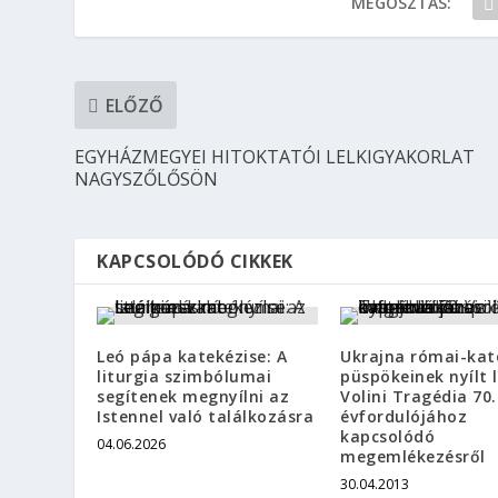
MEGOSZTÁS:
ELŐZŐ
EGYHÁZMEGYEI HITOKTATÓI LELKIGYAKORLAT
NAGYSZŐLŐSÖN
KAPCSOLÓDÓ CIKKEK
Leó pápa katekézise: A
Ukrajna római-kat
liturgia szimbólumai
püspökeinek nyílt l
segítenek megnyílni az
Volini Tragédia 70.
Istennel való találkozásra
évfordulójához
kapcsolódó
04.06.2026
megemlékezésről
30.04.2013