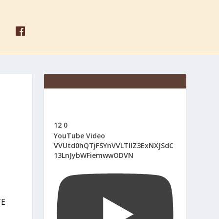
F
A
C
E
B
O
O
K
12
0
YouTube Video
VVUtd0hQTjFSYnVVLTllZ3ExNXJSdC
13LnJybWFiemwwODVN