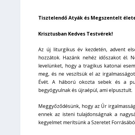
Tisztelendő Atyák és Megszentelt élet
Krisztusban
Kedves Testvérek!
Az új liturgikus év kezdetén, advent el
hozzátok. Hazánk nehéz időszakot él. 
levelünket, hogy a tragikus katonai es
meg, és ne veszítsük el az irgalmasságo
Évét. A háború okozta sebek és a pus
begyógyulnak és újraépül, ami elpusztult.
Meggyőződésünk, hogy az Úr irgalmasságá
ennek az isteni tulajdonságnak a nagyság
kegyelmet merítsünk a Szeretet Forrásábó