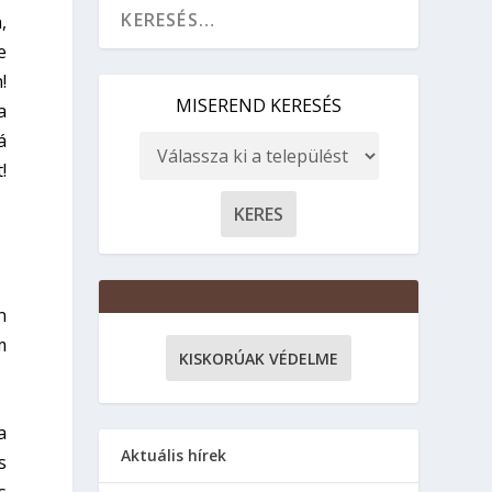
,
e
!
MISEREND KERESÉS
a
á
!
n
m
KISKORÚAK VÉDELME
a
Aktuális hírek
s