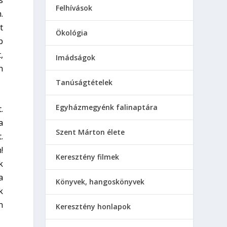
s
Felhívások
.
t
Ökológia
b
,
Imádságok
n
Tanúságtételek
Egyházmegyénk falinaptára
.
a
Szent Márton élete
.
!
Keresztény filmek
k
a
Könyvek, hangoskönyvek
k
n
Keresztény honlapok