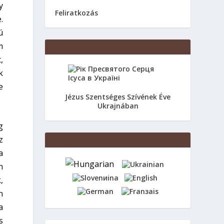
y
Feliratkozás
.
ú
m
,
k
e
Jézus Szentséges Szívének Éve
Ukrajnában
g
z
a
n
,
n
a
s