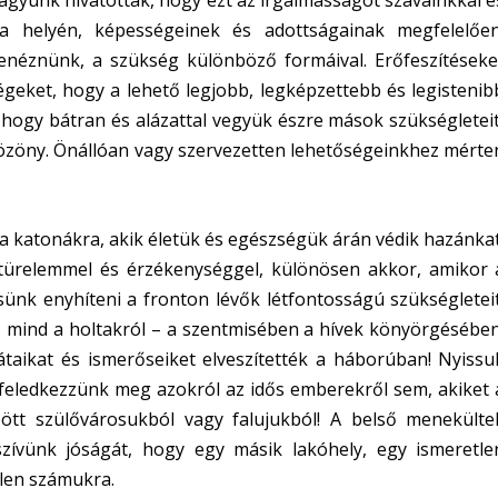
agyunk hivatottak, hogy ezt az irgalmasságot szavainkkal é
ga helyén, képességeinek és adottságainak megfelelően
enéznünk, a szükség különböző formáival. Erőfeszítéseke
égeket, hogy a lehető legjobb, legképzettebb és legistenib
 hogy bátran és alázattal vegyük észre mások szükségleteit
 közöny. Önállóan vagy szervezetten lehetőségeinkhez mérte
 a katonákra, akik életük és egészségük árán védik hazánkat
türelemmel és érzékenységgel, különösen akkor, amikor 
sünk enyhíteni a fronton lévők létfontosságú szükségleteit
 mind a holtakról – a szentmisében a hívek könyörgésében
rátaikat és ismerőseiket elveszítették a háborúban! Nyissu
e feledkezzünk meg azokról az idős emberekről sem, akiket 
ött szülővárosukból vagy falujukból! A belső menekülte
ívünk jóságát, hogy egy másik lakóhely, egy ismeretle
tlen számukra.