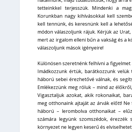
hatalmunk, majd tudatosítsuk, hogy arra v
tetteinkkel terjesszük. Mindenki a ma
Korunkban nagy kihívásokkal kell szemb
kell tennünk, és keresnünk kell a lehetős
módon válaszoljunk rájuk. Kérjük az Urat,
mert az irgalom elleni bűn a vakság és a
válaszoljunk mások igényeire!
Különösen szeretnénk felhívni a figyelmet
Imádkozzunk értük, barátkozzunk velük 
háború sebei érezhetővé válnak, és segít
Emlékezzünk meg róluk – mind az élőkről,
Vigasztaljuk azokat, akik rokonaikat, ba
meg otthonaink ajtaját az árvák előtt! N
háború – lerombolva otthonaikat – elűz
számára legyünk szomszédok, érezzék sz
környezet ne legyen keserű és elviselhete