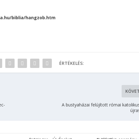
lia.hu/biblia/hangzob.htm
ÉRTÉKELÉS:
KÖVE
ec-
A bustyaházai felújított római katoli
újra