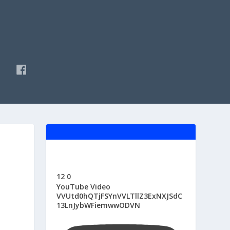
F
A
C
E
B
O
O
K
12
0
YouTube Video
VVUtd0hQTjFSYnVVLTllZ3ExNXJSdC
13LnJybWFiemwwODVN