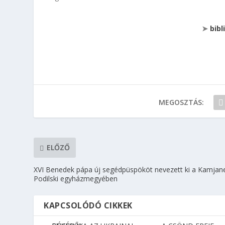
➤
bib
MEGOSZTÁS:
ELŐZŐ
XVI Benedek pápa új segédpüspököt nevezett ki a Kamjan
Podilski egyházmegyében
KAPCSOLÓDÓ CIKKEK