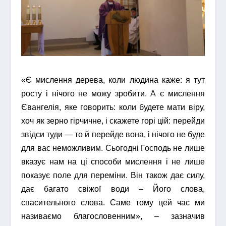
«Є мислення дерева, коли людина каже: я тут
росту і нічого не можу зробити. А є мислення
Євангелія, яке говорить: коли будете мати віру,
хоч як зерно гірчичне, і скажете горі цій: перейди
звідси туди — то й перейде вона, і нічого не буде
для вас неможливим. Сьогодні Господь не лише
вказує нам на ці способи мислення і не лише
показує поле для переміни. Він також дає силу,
дає багато свіжої води – Його слова,
спасительного слова. Саме тому цей час ми
називаємо благословенним», – зазначив