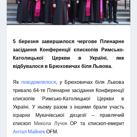
5 березня завершилося чергове Пленарне
засідання Конференції єпископів Римсько-
Католицької Церкви в Україні, яке
відбувалося в Брюховичах біля Львова.
Як
повідомлялося
, у Брюховичах біля Львова
тривало 64-те Пленарне засідання Конференції
єпископів Римсько-Католицької Церкви в
Україні. У ньому разом з іншими брали участь
ієрархи Мукачівської дієцезії – правлячий
єпископ
Микола Лучок
ОР та єпископ-емерит
Антал Майнек
OFM.