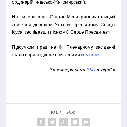
ординарій Київсько-Житомирський.
На завершення Святої Меси римо-католицькі
єпископи довірили Україну Пресвятому Серцю
Ісуса, заспівавши пісню «О Серце Пресвятеє».
Підсумком праці на 64 Пленарному засіданні
стало оприлюднене єпископами
комюніке
.
За матеріалами
РКЦ
в Україні
ПОДІЛІТЬСЯ: