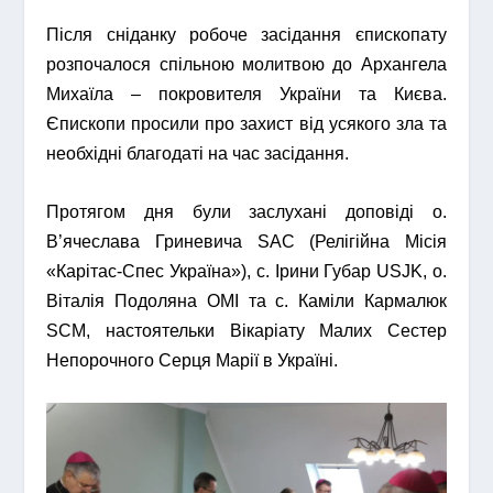
Після сніданку робоче засідання єпископату
розпочалося спільною молитвою до Архангела
Михаїла – покровителя України та Києва.
Єпископи просили про захист від усякого зла та
необхідні благодаті на час засідання.
Протягом дня були заслухані доповіді о.
В’ячеслава Гриневича SAC (Релігійна Місія
«Карітас-Спес Україна»), с. Ірини Губар USJK, о.
Віталія Подоляна OMI та с. Каміли Кармалюк
SCM, настоятельки Вікаріату Малих Сестер
Непорочного Серця Марії в Україні.