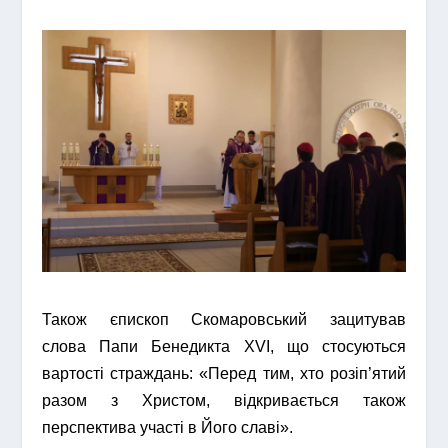
Також єпископ Скомаровський зацитував
слова Папи Бенедикта XVI, що стосуються
вартості страждань: «Перед тим, хто розіп’ятий
разом з Христом, відкривається також
перспектива участі в Його славі».