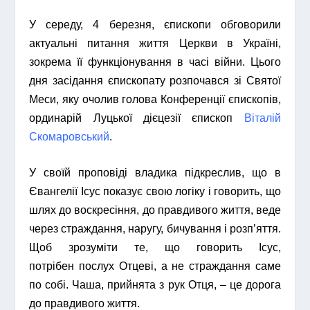
У середу, 4 березня,
єпископи обговорили
актуальні питання життя Церкви в Україні,
зокрема її функціонування в часі війни. Цього
дня
засідання єпископату розпочався зі Святої
Меси, яку очолив голова Конференції єпископів,
ординарій Луцької дієцезії єпископ
Віталій
Скомаровський
.
У своїй проповіді владика підкреслив, що в
Євангелії Ісус показує свою логіку і говорить, що
шлях до воскресіння, до правдивого життя, веде
через страждання, наругу, бичування і розп’яття.
Щоб зрозуміти те, що говорить Ісус,
потрібен послух Отцеві, а не страждання саме
по собі. Чаша, прийнята з рук Отця, – це дорога
до правдивого життя.