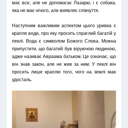
має все, але не допомагає Лазарю, і є собака,
яка не має нічого, але виявляє співчуття.
Наступним важливим аспектом цього уривка є
крапля води, про яку просить спраглий багатій у
пеклі. Вода є символом Божого Слова. Можна
припустити, що багатий був віруючою людиною,
адже називає Авраама батьком. Це означає, що
він знав закон, але не жив за ним. У пеклі він
просить лише краплю того, чого на землі мав
удосталь.