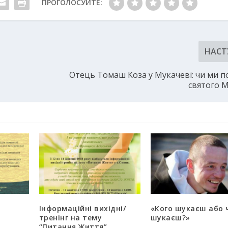
ПРОГОЛОСУЙТЕ:
НАСТ
Отець Томаш Коза у Мукачеві: чи ми по
святого 
Інформаційні вихідні/
«Кого шукаєш або 
тренінг на тему
шукаєш?»
“Питання Життя”