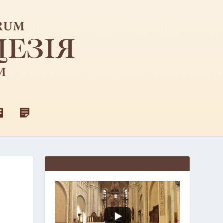
F
Д
A
Л
C
Я
E
С
B
В
O
Я
O
Щ
K
Е
Н
И
К
І
В