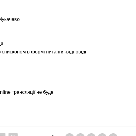
Мукачево
дя
з єпископом в формі питання-відповіді
line трансляції не буде.