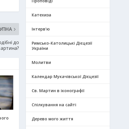
Проповіді
Катехиза
УПНА
Інтерв’ю
дібні до
Римсько-Католицькі Дієцезії
Мартина?
України
Молитви
Календар Мукачівської Дієцезії
Св. Мартин в іконографії
Спілкування на сайті
чого
Дерево мого життя