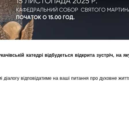
качівській катедрі відбудеться відкрита зустріч, на як
рмі діалогу відповідатиме на ваші питання про духовне житт