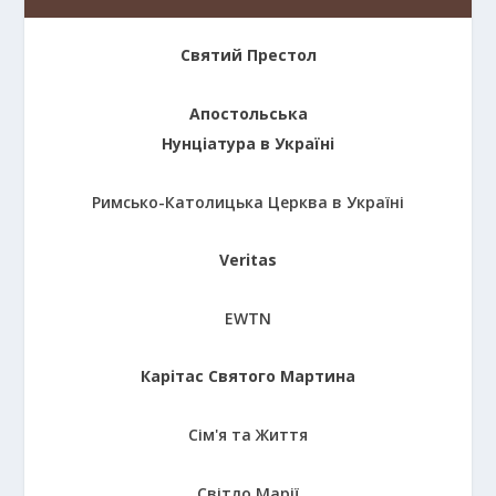
Святий Престол
Апостольська
Нунціатура в Україні
Римсько-Католицька Церква в Україні
Veritas
EWTN
Карітас Святого Мартина
Сім'я та Життя
Світло Марії