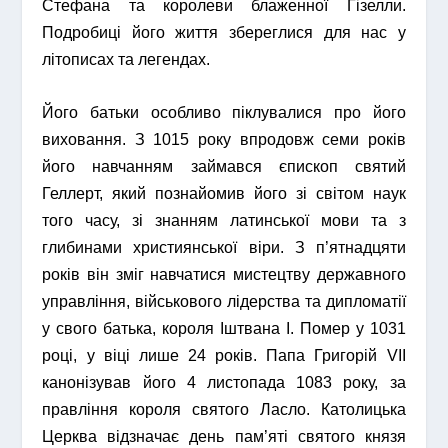
Стефана та королеви блаженної Гізелли.
Подробиці його життя збереглися для нас у
літописах та легендах.
Його батьки особливо піклувалися про його
виховання. З 1015 року впродовж семи років
його навчанням займався єпископ святий
Геллерт, який познайомив його зі світом наук
того часу, зі знанням латинської мови та з
глибинами християнської віри. З п’ятнадцяти
років він зміг навчатися мистецтву державного
управління, військового лідерства та дипломатії
у свого батька, короля Іштвана I. Помер у 1031
році, у віці лише 24 років. Папа Григорій VII
канонізував його 4 листопада 1083 року, за
правління короля святого Ласло. Католицька
Церква відзначає день пам’яті святого князя