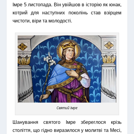
Імре 5 листопада. Він увійшов в історію як юнак,
котрий для наступних поколінь став взірцем
чистоти, віри та молодості.
Святий Імре
Шанування святого Імре збереглося крізь
століття, що гідно виразилося у молитві та Месі,