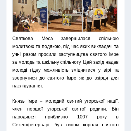
Святкова Меса завершилася спільною
молитвою та подякою, під час яких викладачі та
учні разом просили заступництва святого Імре
за молодь та шкільну спільноту. Цей захід надав
молоді гідну можливість зміцнитися у вірі та
звернутися до святого Імре як до взірця для
наслідування.
Князь Імре – молодий святий угорської нації,
член першої угорської святої родини. Він
народився приблизно 1007 року в
Секешфегерварі, був сином короля святого