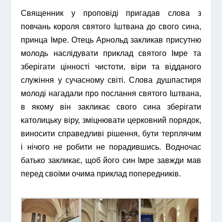
Священник у проповіді пригадав слова з
повчань короля святого Іштвана до свого сина,
принца Імре. Отець Арнольд закликав присутню
молодь наслідувати приклад святого Імре та
зберігати цінності чистоти, віри та відданого
служіння у сучасному світі. Слова душпастиря
молоді нагадали про послання святого Іштвана,
в якому він закликає свого сина зберігати
католицьку віру, зміцнювати церковний порядок,
виносити справедливі рішення, бути терплячим
і нічого не робити не порадившись. Водночас
батько закликає, щоб його син Імре завжди мав
перед своїми очима приклад попередників.