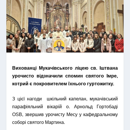
Вихованці Мукачівського ліцею св. Іштвана
урочисто відзначили спомин святого Імре,
котрий є покровителем їхнього гуртожитку.
З цієї нагоди шкільний капелан, мукачівський
парафіяльний вікарій о. Арнольд Гортобаді
OSB, звершив урочисту Месу у кафедральному
соборі святого Мартина.