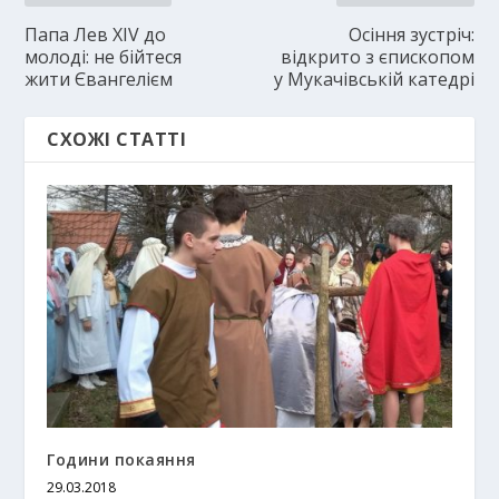
Папа Лев XIV до
Осіння зустріч:
молоді: не бійтеся
відкрито з єпископом
жити Євангелієм
у Мукачівській катедрі
СХОЖІ СТАТТІ
Години покаяння
29.03.2018