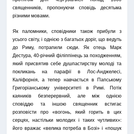
священників, пропонуючи сповідь десятьма
різними мовами.
Як паломники, сповідники також прибули з
усього світу, і однією з багатьох доріг, що ведуть
до Риму, потрапили сюди. Як отець Марк
Дестура, 40-річний філіппінець за походженням,
який присвятив себе душпастирству молоді та
покликань на парафії в Лос-Анджелесі,
Каліфорнія, а тепер навчається в Папському
Григоріанському університеті в Римі. Потік
каяників безперервний, але між однією
сповіддю та іншою священник встигає
розповісти про «вогонь, який горить в цих
серцях, настільки молодих і таких чутливих»:
його вражає «велика потреба в Бозі» і «пошук