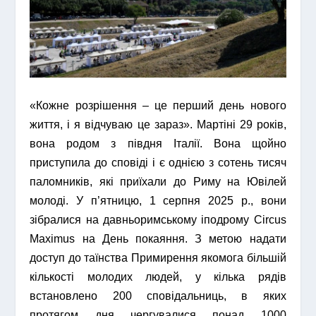
«Кожне розрішення – це перший день нового
життя, і я відчуваю це зараз». Мартіні 29 років,
вона родом з півдня Італії. Вона щойно
приступила до сповіді і є однією з сотень тисяч
паломників, які приїхали до Риму на Ювілей
молоді. У п’ятницю, 1 серпня 2025 р., вони
зібралися на давньоримському іподрому Circus
Maximus на День покаяння. З метою надати
доступ до таїнства Примирення якомога більшій
кількості молодих людей, у кілька рядів
встановлено 200 сповідальниць, в яких
протягом дня чергувалися понад 1000