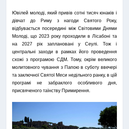
Ювілей молоді, який привів сотні тисяч юнаків і
дівчат до Риму з нагоди Святого Року,
відбувається посередині між Світовими Днями
Молоді, що 2023 року проходили в Лісабоні та
на 2027 рік заплановані у Сеулі. Тож і
центральні заходи в рамках його проведення
схожі з програмою СДМ. Тому, окрім великого
молитовного чування з Папою в суботу ввечері
та заключної Святої Меси недільного ранку, в цій
програмі не забраклого особливого дня,
присвяченого таїнству Примирення.