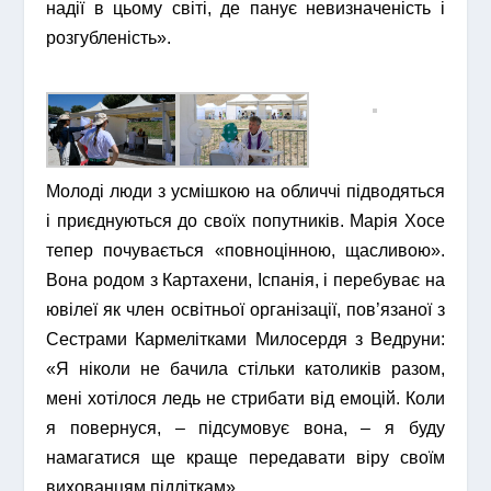
надії в цьому світі, де панує невизначеність і
розгубленість».
Молоді люди з усмішкою на обличчі підводяться
і приєднуються до своїх попутників. Марія Хосе
тепер почувається «повноцінною, щасливою».
Вона родом з Картахени, Іспанія, і перебуває на
ювілеї як член освітньої організації, пов’язаної з
Сестрами Кармелітками Милосердя з Ведруни:
«Я ніколи не бачила стільки католиків разом,
мені хотілося ледь не стрибати від емоцій. Коли
я повернуся, – підсумовує вона, – я буду
намагатися ще краще передавати віру своїм
вихованцям підліткам».