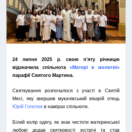
24 липня 2025 р. свою п’яту річницю
відзначила спільнота
«Матері в молитві»
парафії Святого Мартина.
Святкування розпочалося з участі в Святій
Месі, яку звершив мукачівський вікарій отець
Юрій Голотюк
в намірах спільноти.
Білий колір одягу, як знак чистоти материнської
любові додав святковості зустрічі та став