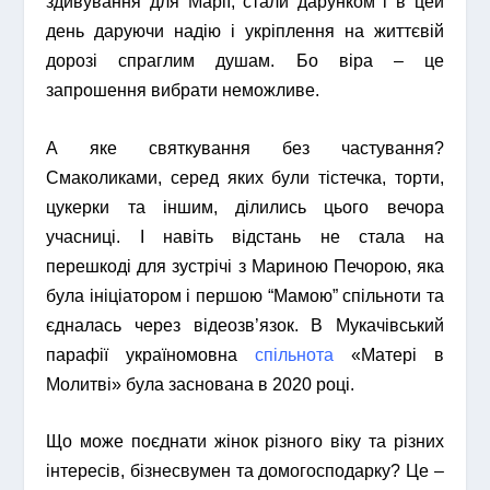
здивування для Марії, стали дарунком і в цей
день даруючи надію і укріплення на життєвій
дорозі спраглим душам. Бо віра – це
запрошення вибрати неможливе.
А яке святкування без частування?
Смаколиками, серед яких були тістечка, торти,
цукерки та іншим, ділились цього вечора
учасниці. І навіть відстань не стала на
перешкоді для зустрічі з Мариною Печорою, яка
була ініціатором і першою “Мамою” спільноти та
єдналась через відеозв’язок. В Мукачівський
парафії україномовна
спільнота
«Матері в
Молитві» була заснована в 2020 році.
Що може поєднати жінок різного віку та різних
інтересів, бізнесвумен та домогосподарку? Це –