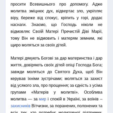
просити Всевишнього про допомогу. Адже
молитва зміцнює дух, відвертає зло, укріпляє
віру, береже від спокус, кріпить у горі, додає
наснаги. Знаємо, що Господь ніколи не
відмовляє Своїй Матері Пречистій Діві Марії,
тому Він не відмовить і матерям земним, які
щиро моляться за своїх дітей.
Матері дякують Богові за дар материнства і дар
життя, довіряють своїх дітей опіці Господа Бога;
завжди моляться до Святого Духа, щоб Він
керував їхніми зустрічами; моляться за захист
від усякого зла, про прощення; за єдність з усіма
групами «Матерів у молитві». Особлива
молитва ― за
мир
і спокій в Україні, за воїнів –
захисників
Вітчизни, за поранених, полонених та
всіх тих, хто потребує молитовної підтримки.