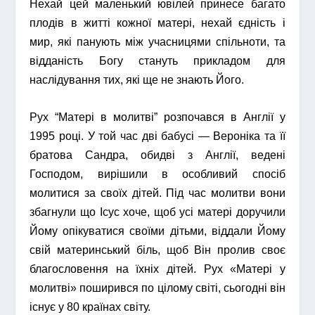
Нехай цей маленький ювілей принесе багато
плодів в житті кожної матері, нехай єдність і
мир, які панують між учасницями спільноти, та
відданість Богу стануть прикладом для
наслідування тих, які ще не знають Його.
Рух “Матері в молитві” розпочався в Англії у
1995 році. У той час дві бабусі — Вероніка та її
братова Сандра, обидві з Англії, ведені
Господом, вирішили в особливий спосіб
молитися за своїх дітей. Під час молитви вони
збагнули що Ісус хоче, щоб усі матері доручили
Йому опікуватися своїми дітьми, віддали Йому
свій материнський біль, щоб Він пролив своє
благословення на їхніх дітей. Рух «Матері у
молитві» поширився по цілому світі, сьогодні він
існує у 80 країнах світу.