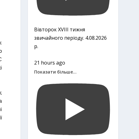
Вівторок ХVІІІ тижня
звичайного періоду. 4.08.2026
.
р.
ю
С
21 hours ago
і
Показати більше...
,
а
і
ї