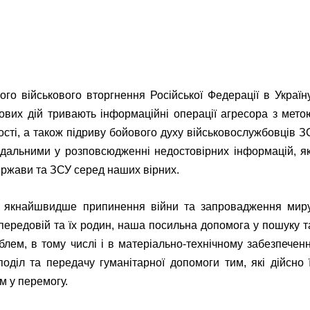
го військового вторгнення Російської Федерації в Україну
вих дій тривають інформаційні операції агресора з мето
ості, а також підриву бойового духу військовослужбовців З
ідальними у розповсюдженні недостовірних інформацій, як
ержави та ЗСУ серед наших вірних.
 якнайшвидше припинення війни та запровадження миру
передовій та їх родин, наша посильна допомога у пошуку т
лем, в тому числі і в матеріально-технічному забезпеченн
оділ та передачу гуманітарної допомоги тим, які дійсно ї
 у перемогу.