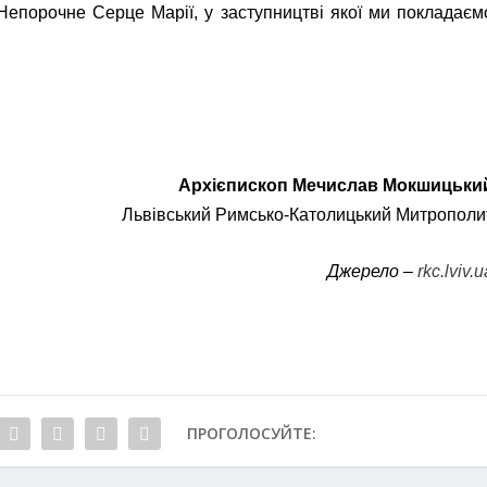
Непорочне Серце Марії, у заступництві якої ми покладаєм
Архієпископ Мечислав Мокшицьки
Львівський Римсько-Католицький Митрополи
Джерело –
rkc.lviv.
ПРОГОЛОСУЙТЕ: