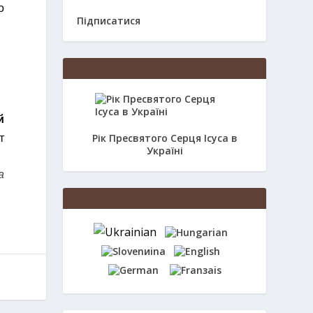
о
Підписатися
й
Рік Пресвятого Серця Ісуса в
т
Україні
ua