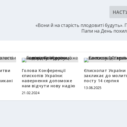
НАСТ
«Вони й на старість плодовиті будуть».
Папи на День похил
литви
Голова Конференції
Єпископат України
єпископів України:
закликає до молит
ликані
навернення допоможе
посту 14 серпня
нам відчути нову надію
13.08.2025
21.02.2024