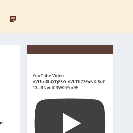
F
Д
A
Л
C
Я
E
С
B
В
O
Я
O
Щ
K
Е
Н
И
К
І
YouTube Video
В
VVUtd0hQTjFSYnVVLTllZ3ExNXJSdC
13LlRNenlCRW05Ym9F