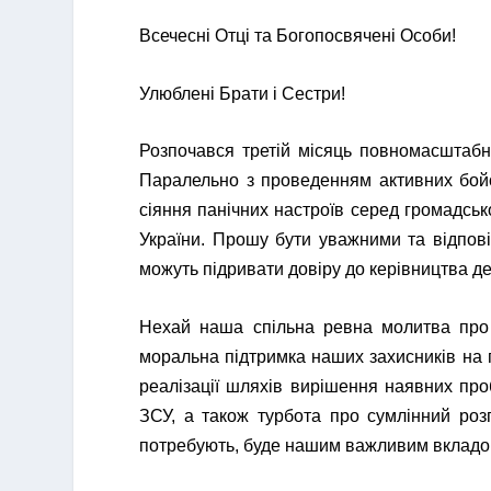
Всечесні Отці та Богопосвячені Особи!
Улюблені Брати і Сестри!
Розпочався третій місяць повномасштабно
Паралельно з проведенням активних бойо
сіяння панічних настроїв серед громадськ
України. Прошу бути уважними та відпов
можуть підривати довіру до керівництва д
Нехай наша спільна ревна молитва про
моральна підтримка наших захисників на 
реалізації шляхів вирішення наявних проб
ЗСУ, а також турбота про сумлінний розп
потребують, буде нашим важливим вкладом