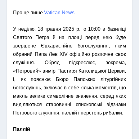
Про це пише
Vatican News
.
У неділю, 18 травня 2025 р., о 10:00 в базиліці
Святого Петра й на площі перед нею буде
звершене Євхаристійне богослужіння, яким
обраний Папа Лев XIV офіційно розпочне своє
служіння. Обряд підкреслює, зокрема,
«Петровий» вимір Пастиря Католицької Церкви,
і, як пояснює Бюро Папських літургійних
богослужінь, включає в себе кілька моментів, що
мають велике символічне значення, серед яких
виділяються старовинні єпископські відзнаки
Петрового служіння: паллій і перстень рибалки.
Паллій