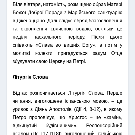
Біля вівтаря, натомість, розміщено образ Матері
Божої Доброї Поради з Марійського санктуарію
в Дженаццано. Далі слідує обряд благословення
та окроплення свяченою водою, оскільки це
неділя пасхального періоду. Після цього
співають «Слава во вишніх Богу», а потім у
молитві колекти пригадується задум Отця
збудувати свою Церкву на Петрі.
Літургія Слова
Відтак розпочинається Літургія Слова. Перше
читання, виголошене іспанською мовою, – це
уривок з Діянь Апостолів (Дії 4, 8-12), в якому
Петро проповідує, що Христос – це «камінь,
відкинутий будівничими». Респонсорійний
псалом (Пс 117 [118]), виголошений італійською