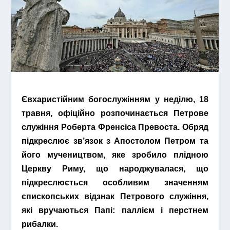
Євхаристійним богослужінням у неділю, 18
травня, офіційно розпочинається Петрове
служіння Роберта Френсіса Превоста. Обряд
підкреслює зв’язок з Апостолом Петром та
його мучеництвом, яке зробило плідною
Церкву Риму, що народжувалася, що
підкреслюється особливим значенням
єпископських відзнак Петрового служіння,
які вручаються Папі: паллієм і перстнем
рибалки.