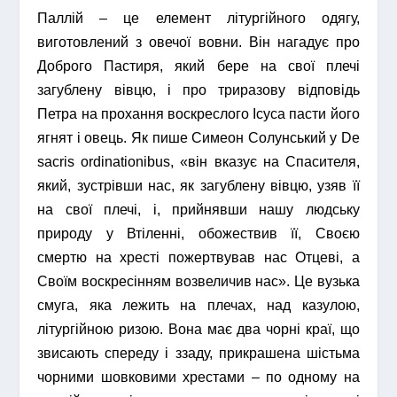
Паллій – це елемент літургійного одягу,
виготовлений з овечої вовни. Він нагадує про
Доброго Пастиря, який бере на свої плечі
загублену вівцю, і про триразову відповідь
Петра на прохання воскреслого Ісуса пасти його
ягнят і овець. Як пише Симеон Солунський у De
sacris ordinationibus, «він вказує на Спасителя,
який, зустрівши нас, як загублену вівцю, узяв її
на свої плечі, і, прийнявши нашу людську
природу у Втіленні, обожествив її, Своєю
смертю на хресті пожертвував нас Отцеві, а
Своїм воскресінням возвеличив нас». Це вузька
смуга, яка лежить на плечах, над казулою,
літургійною ризою. Вона має два чорні краї, що
звисають спереду і ззаду, прикрашена шістьма
чорними шовковими хрестами – по одному на