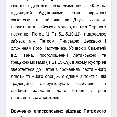
мовою, підхоплює тему «каменя» – «Камінь,
відкинутий будівничими, став наріжним
каменем», в той час як Друге читання,
прочитане англійською мовою, взяте з Першого
послання Петра (1 Пт 5,1-5.10-11), підкреслює
зв’язок між Петром, Римською Церквою і
служінням його Наступника. Уривок з Євангелії
від Івана, проголошений латинською та
грецькою мовами (Ів 21,15-19), в якому Ісус тричі
звертається до Петра з проханням пасти «його
ягнят» та «його овець», є одним з текстів, які
традиційно обґрунтовують особливе та
особисте завдання, дане Петрові в гроні
дванадцятьох апостолів.
Вручення єпископських відзнак Петрового