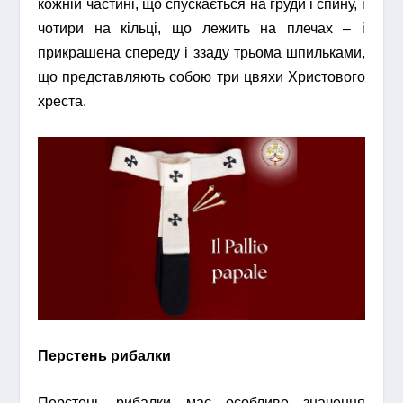
кожній частині, що спускається на груди і спину, і
чотири на кільці, що лежить на плечах – і
прикрашена спереду і ззаду трьома шпильками,
що представляють собою три цвяхи Христового
хреста.
Перстень рибалки
Перстень рибалки має особливе значення