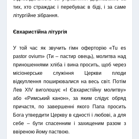
тих, хто страждає і перебуває в біді, і за саме
літургійне зібрання.
Євхаристійна літургія
У той час як звучить гімн оферторію «Tu es
pastor ovium» (Ти – пастир овець), молитва над
приношеннями хліба і вина просить, щоб через
місіонерське служіння Церкви плоди
відкуплення поширювалися на весь світ. Потім
Лев XIV виголошує «I Євхаристійну молитву»
або «Римський канон», за яким слідує обряд
причастя, по завершенні якого Папа просить
Бога утвердити Церкву в єдності і любові, а для
себе – бути спасенним і захищеним разом з
ввіреною йому паствою.