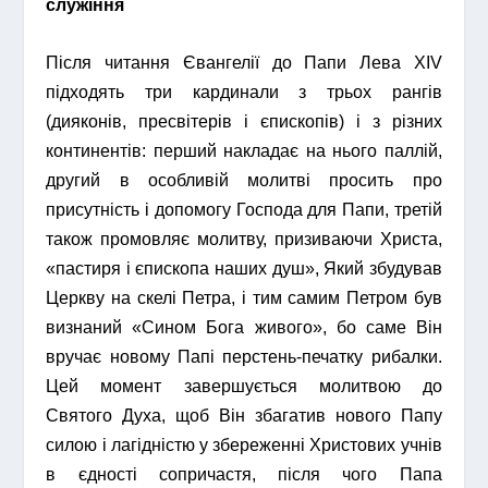
служіння
Після читання Євангелії до Папи Лева XIV
підходять три кардинали з трьох рангів
(дияконів, пресвітерів і єпископів) і з різних
континентів: перший накладає на нього паллій,
другий в особливій молитві просить про
присутність і допомогу Господа для Папи, третій
також промовляє молитву, призиваючи Христа,
«пастиря і єпископа наших душ», Який збудував
Церкву на скелі Петра, і тим самим Петром був
визнаний «Сином Бога живого», бо саме Він
вручає новому Папі перстень-печатку рибалки.
Цей момент завершується молитвою до
Святого Духа, щоб Він збагатив нового Папу
силою і лагідністю у збереженні Христових учнів
в єдності сопричастя, після чого Папа