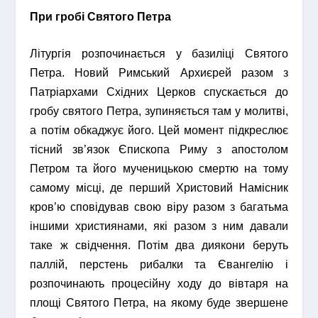
При гробі Святого Петра
Літургія розпочинається у базиліці Святого
Петра. Новий Римський Архиєрей разом з
Патріархами Східних Церков спускається до
гробу святого Петра, зупиняється там у молитві,
а потім обкаджує його. Цей момент підкреслює
тісний зв’язок Єпископа Риму з апостолом
Петром та його мученицькою смертю на тому
самому місці, де перший Христовий Намісник
кров’ю сповідував свою віру разом з багатьма
іншими християнами, які разом з ним давали
таке ж свідчення. Потім два диякони беруть
паллій, перстень рибалки та Євангелію і
розпочинають процесійну ходу до вівтаря на
площі Святого Петра, на якому буде звершене