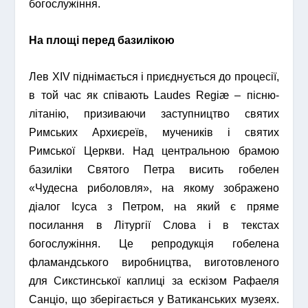
богослужіння.
На площі перед базилікою
Лев XIV піднімається і приєднується до процесії,
в той час як співають Laudes Regiæ – пісню-
літанію, призиваючи заступництво святих
Римських Архиєреїв, мучеників і святих
Римської Церкви. Над центральною брамою
базиліки Святого Петра висить гобелен
«Чудесна риболовля», на якому зображено
діалог Ісуса з Петром, на який є пряме
посилання в Літургії Слова і в текстах
богослужіння. Це репродукція гобелена
фламандського виробництва, виготовленого
для Сикстинської каплиці за ескізом Рафаеля
Санціо, що зберігається у Ватиканських музеях.