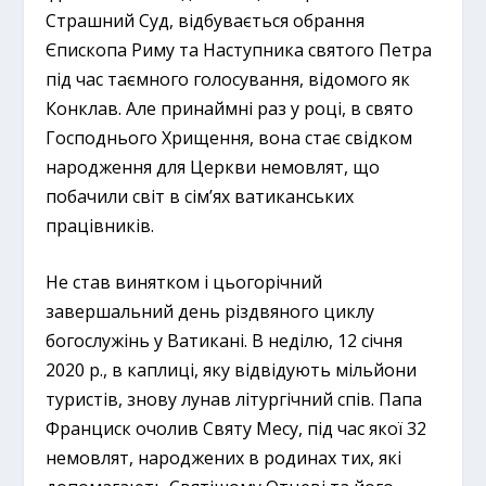
Страшний Суд, відбувається обрання
Єпископа Риму та Наступника святого Петра
під час таємного голосування, відомого як
Конклав. Але принаймні раз у році, в свято
Господнього Хрищення, вона стає свідком
народження для Церкви немовлят, що
побачили світ в сім’ях ватиканських
працівників.
Не став винятком і цьогорічний
завершальний день різдвяного циклу
богослужінь у Ватикані. В неділю, 12 січня
2020 р., в каплиці, яку відвідують мільйони
туристів, знову лунав літургічний спів. Папа
Франциск очолив Святу Месу, під час якої 32
немовлят, народжених в родинах тих, які