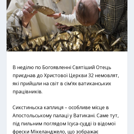
В неділю по Богоявленні Святіший Отець
приєднав до Христової Церкви 32 немовлят,
які прийшли на світ в сім’ях ватиканських
працівників.
Сикстиньска каплиця – особливе місце в
Апостольському палаці у Ватикані. Саме тут,
під пильним поглядом Ісуса-судді із відомої
фрески Мікеланджело, що зображає