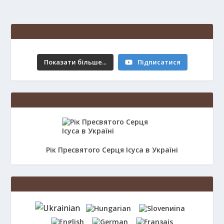
Свято Преображення Господнього.
Показати більше...
Підписатися
6.08.2026 р.
14 hours ago
Рік Пресвятого Серця Ісуса в Україні