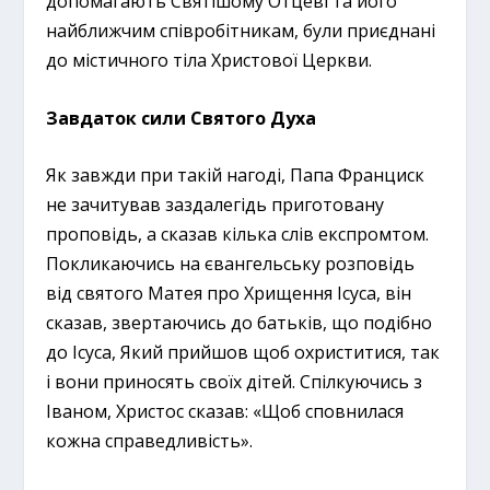
допомагають Святішому Отцеві та його
найближчим співробітникам, були приєднані
до містичного тіла Христової Церкви.
Завдаток сили Святого Духа
Як завжди при такій нагоді, Папа Франциск
не зачитував заздалегідь приготовану
проповідь, а сказав кілька слів експромтом.
Покликаючись на євангельську розповідь
від святого Матея про Хрищення Ісуса, він
сказав, звертаючись до батьків, що подібно
до Ісуса, Який прийшов щоб охриститися, так
і вони приносять своїх дітей. Спілкуючись з
Іваном, Христос сказав: «Щоб сповнилася
кожна справедливість».