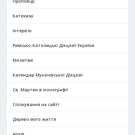
Проповіді
Катехиза
Інтерв’ю
Римсько-Католицькі Дієцезії України
Молитви
Календар Мукачівської Дієцезії
Св. Мартин в іконографії
Спілкування на сайті
Дерево мого життя
Архів