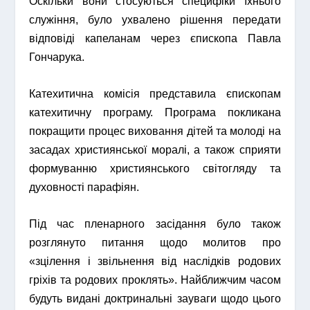
Оскільки вони стосуються специфіки їхнього
служіння, було ухвалено рішення передати
відповіді капеланам через єпископа Павла
Гончарука.
Катехитична комісія представила єпископам
катехитичну програму. Програма покликана
покращити процес виховання дітей та молоді на
засадах християнської моралі, а також сприяти
формуванню християнського світогляду та
духовності парафіян.
Під час пленарного засідання було також
розглянуто питання щодо молитов про
«зцілення і звільнення від наслідків родових
гріхів та родових проклять». Найближчим часом
будуть видані доктринальні зауваги щодо цього