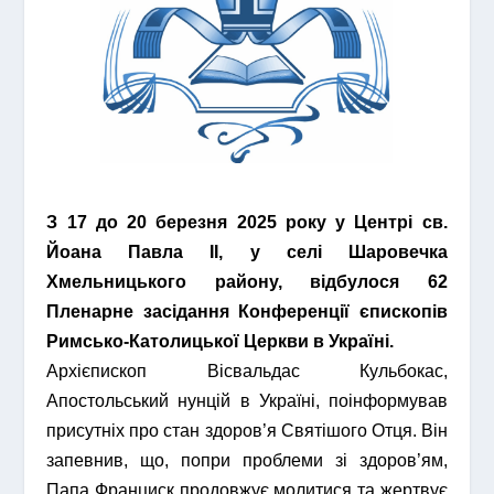
З 17 до 20 березня 2025 року у Центрі св.
Йоана Павла ІІ, у селі Шаровечка
Хмельницького району, відбулося 62
Пленарне засідання Конференції єпископів
Римсько-Католицької Церкви в Україні.
Архієпископ Вісвальдас Кульбокас,
Апостольський нунцій в Україні, поінформував
присутніх про стан здоров’я Святішого Отця. Він
запевнив, що, попри проблеми зі здоров’ям,
Папа Франциск продовжує молитися та жертвує