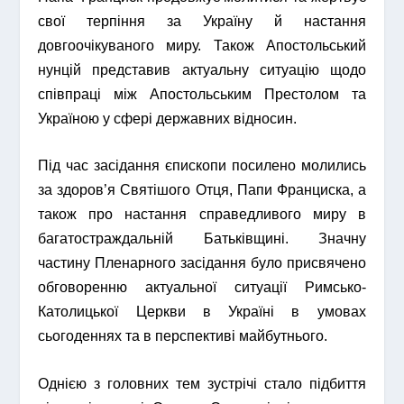
свої терпіння за Україну й настання
довгоочікуваного миру. Також Апостольський
нунцій представив актуальну ситуацію щодо
співпраці між Апостольським Престолом та
Україною у сфері державних відносин.
Під час засідання єпископи посилено молились
за здоров’я Святішого Отця, Папи Франциска, а
також про настання справедливого миру в
багатостраждальній Батьківщині. Значну
частину Пленарного засідання було присвячено
обговоренню актуальної ситуації Римсько-
Католицької Церкви в Україні в умовах
сьогоденнях та в перспективі майбутнього.
Однією з головних тем зустрічі стало підбиття