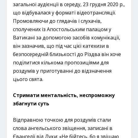
загальної аудієнції в середу, 23 грудня 2020 р.,
що відбувалася у форматі відеотрансляції.
Промовляючи до глядачів і слухачів,
сполучених із Апостольським палацом у
Ватикані за допомогою засобів комунікації,
він зазначив, що під час цієї катехизи в
безпосередній близькості до Різдва він хоче
поділитися кількома пропозиціями для
роздумів у приготуванні до відзначення
цього свята.
Стримати ментальність, неспроможну
збагнути суть
Відправною точкою для роздумів стали
слова ангельського звіщення, записані в
Євангелії від Луки: «Не бійтесь, бо я звіщаю