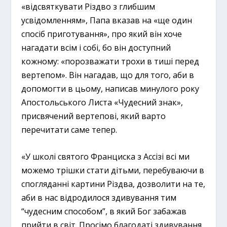
«відсвяткувати Різдво з глибшим
усвідомленням», Папа вказав на «ще один
спосіб приготування», про який він хоче
нагадати всім і собі, бо він доступний
кожному: «порозважати трохи в тиші перед
вертепом». Він нагадав, що для того, аби в
допомогти в цьому, написав минулого року
Апостольського Листа «Чудесний знак»,
присвячений вертепові, який варто
перечитати саме тепер.
«У школі святого Франциска з Ассізі всі ми
можемо трішки стати дітьми, перебуваючи в
спогляданні картини Різдва, дозволити на те,
аби в нас відродилося здивування тим
“чудесним способом”, в який Бог забажав
прийти в світ. Просімо благодаті здивування