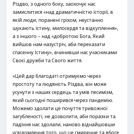
Різдво, з одного боку, заохочує нас
замислитися «над драматичністю історії, в
якій люди, поранені гріхом, неустанно
шукають істину, милосердя та відкуплення»,
а з іншого – над «добротою Бога, Який
вийшов нам назустріч, аби переказати
спасенну Істину», вчинивши нас учасниками
Своєї дружби та Свого життя.
«Цей дар благодаті отримуємо через
простоту та людяність Різдва, він може
усунути з наших сердець та умів песимізм,
який сьогодні поширився через пандемію.
Можемо здолати це почуття тривожної
загубленості, не дозволити, аби поразки та
падіння нас здолали, наново віднайшовши
усвідомлення того, що це смиренне та вбоге