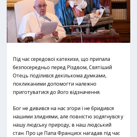
Під час середової катехизи, що припала
безпосередньо перед Різдвом, Святіший
Отець поділився декількома думками,
покликаними допомогти належно
приготуватися до його відзначення.
Бог не дивився на нас згори і не бридився
нашими злиднями, але повністю зодягнувся у
нашу людську природу, в наш людський
стан. Про це Папа Франциск нагадав під час