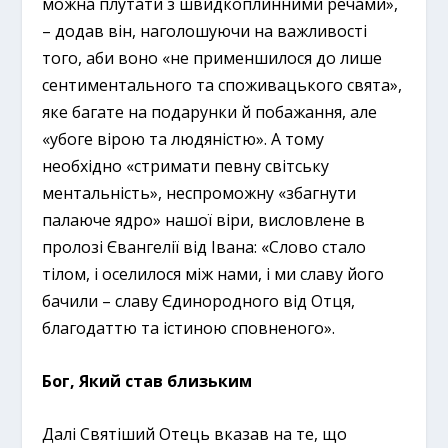
можна плутати з швидкоплинними речами»,
– додав він, наголошуючи на важливості
того, аби воно «не применшилося до лише
сентиментального та споживацького свята»,
яке багате на подарунки й побажання, але
«убоге вірою та людяністю». А тому
необхідно «стримати певну світську
ментальність», неспроможну «збагнути
палаюче ядро» нашої віри, висловлене в
пролозі Євангелії від Івана: «Слово стало
тілом, і оселилося між нами, і ми славу його
бачили – славу Єдинородного від Отця,
благодаттю та істиною сповненого».
Бог, Який став близьким
Далі Святіший Отець вказав на те, що