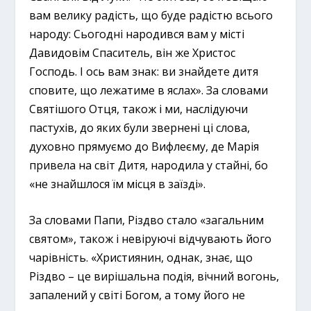
вам велику радість, що буде радістю всього
народу: Сьогодні народився вам у місті
Давидовім Спаситель, він же Христос
Господь. І ось вам знак: ви знайдете дитя
сповите, що лежатиме в яслах». За словами
Святішого Отця, також і ми, наслідуючи
пастухів, до яких були звернені ці слова,
духовно прямуємо до Вифлеєму, де Марія
привела на світ Дитя, народила у стайні, бо
«не знайшлося їм місця в заїзді».
За словами Папи, Різдво стало «загальним
святом», також і невіруючі відчувають його
чарівність. «Християнин, однак, знає, що
Різдво – це вирішальна подія, вічний вогонь,
запалений у світі Богом, а тому його не