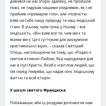
дивився на нас згори, здалеку, не пройшов
повз, не гидував нашими злиднями», як і не
прийняв «примарне тіло», але «повністю
взяв на Себе нашу природу та наш людський
стан». В усьому, крім гріха, у Ньому – вся
людськість. «Він взяв все те, чим ми є та
якими ми є. Це є суттєвим для зрозуміння
християнської віри», – сказав Святіший
Отець, наголошуючи на тому, що «Різдво є
святом втіленої Любові, Яка народилася для
нас в Ісусі Христі», Який є «світлом людей, що
сяє серед темряви, що надає сенс людському
життю та всій історії».
У школі святого Франциска
Побажавши, аби ці роздуми допомогли нам