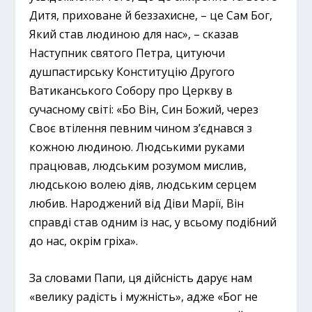
Дитя, приховане й беззахисне, – це Сам Бог,
Який став людиною для нас», – сказав
Наступник святого Петра, цитуючи
душпастирську Конституцію Другого
Ватиканського Собору про Церкву в
сучасному світі: «Бо Він, Син Божий, через
Своє втілення певним чином з’єднався з
кожною людиною. Людськими руками
працював, людським розумом мислив,
людською волею діяв, людським серцем
любив. Народжений від Діви Марії, Він
справді став одним із нас, у всьому подібний
до нас, окрім гріха».
За словами Папи, ця дійсність дарує нам
«велику радість і мужність», адже «Бог не