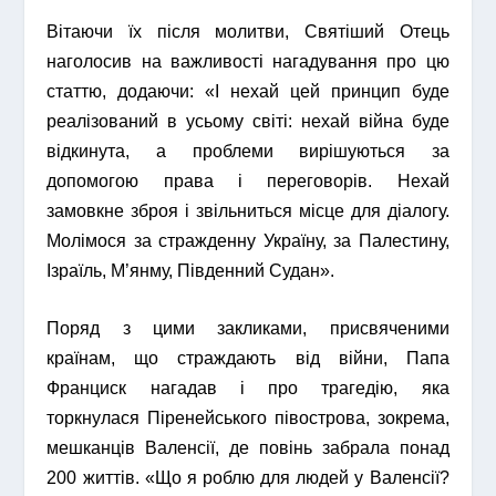
Вітаючи їх після молитви, Святіший Отець
наголосив на важливості нагадування про цю
статтю, додаючи: «І нехай цей принцип буде
реалізований в усьому світі: нехай війна буде
відкинута, а проблеми вирішуються за
допомогою права і переговорів. Нехай
замовкне зброя і звільниться місце для діалогу.
Молімося за стражденну Україну, за Палестину,
Ізраїль, М’янму, Південний Судан».
Поряд з цими закликами, присвяченими
країнам, що страждають від війни, Папа
Франциск нагадав і про трагедію, яка
торкнулася Піренейського півострова, зокрема,
мешканців Валенсії, де повінь забрала понад
200 життів. «Що я роблю для людей у Валенсії?