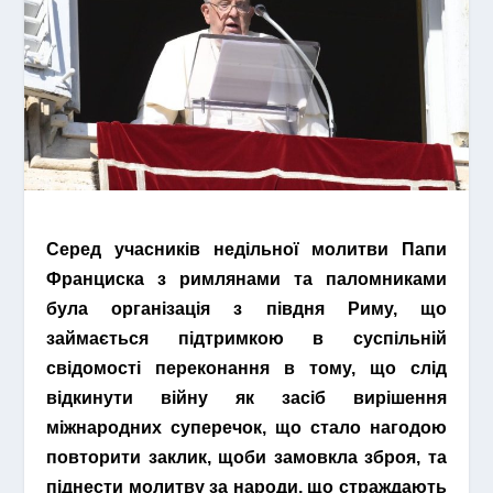
Серед учасників недільної молитви Папи
Франциска з римлянами та паломниками
була організація з півдня Риму, що
займається підтримкою в суспільній
свідомості переконання в тому, що слід
відкинути війну як засіб вирішення
міжнародних суперечок, що стало нагодою
повторити заклик, щоби замовкла зброя, та
піднести молитву за народи, що страждають