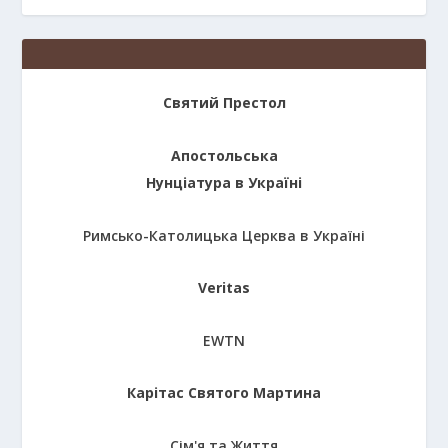
Святий Престол
Апостольська
Нунціатура в Україні
Римсько-Католицька Церква в Україні
Veritas
EWTN
Карітас Святого Мартина
Сім'я та Життя