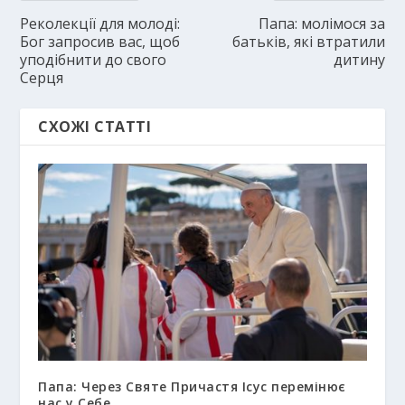
Реколекції для молоді:
Папа: молімося за
Бог запросив вас, щоб
батьків, які втратили
уподібнити до свого
дитину
Серця
СХОЖІ СТАТТІ
Папа: Через Святе Причастя Ісус перемінює
нас у Себе