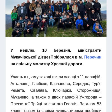
У неділю, 10 березня, міністранти
Мукачівської дієцезії зібралися в м.
Перечин
на спільну молитву Хресної дороги.
Участь в цьому заході взяли хлопці з 11 парафій:
Анталовці, Глибоке, Клячаново, Середнє, Тур’я
Ремета, Свалява, Ключарки,
Сторожниця,
Мукачево, а також з двох парафій
Ужгорода –
Пресвятої Трійці та святого Георгія. Загалом 53
хлопці
разом із своїми душпастирями пройшли