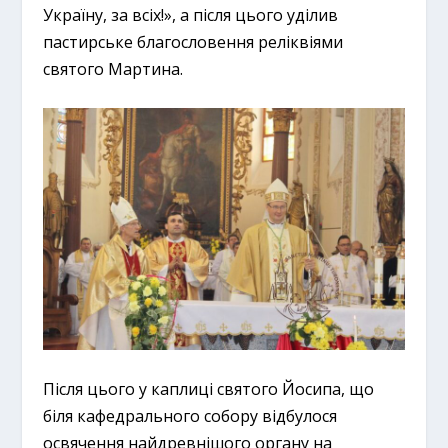
Україну, за всіх!», а після цього уділив
пастирське благословення реліквіями
святого Мартина.
Після цього у каплиці святого Йосипа, що
біля кафедрального собору відбулося
освячення найдревнішого органу на