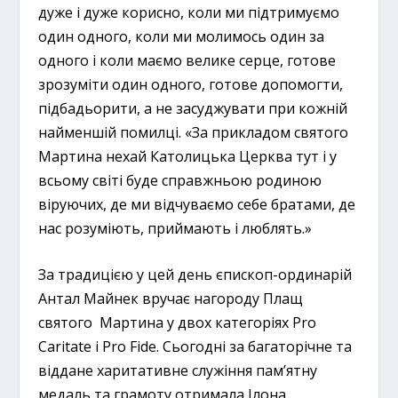
дуже і дуже корисно, коли ми підтримуємо
один одного, коли ми молимось один за
одного і коли маємо велике серце, готове
зрозуміти один одного, готове допомогти,
підбадьорити, а не засуджувати при кожній
найменшій помилці. «За прикладом святого
Мартина нехай Католицька Церква тут і у
всьому світі буде справжньою родиною
віруючих, де ми відчуваємо себе братами, де
нас розуміють, приймають і люблять.»
За традицією у цей день єпископ-ординарій
Антал Майнек вручає нагороду Плащ
святого Мартина у двох категоріях Pro
Caritate і Pro Fide. Сьогодні за багаторічне та
віддане харитативне служіння пам’ятну
медаль та грамоту отримала Ілона