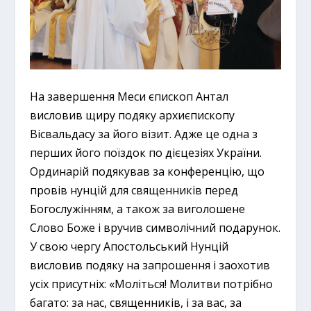
На завершення Меси єпископ Антал
висловив щиру подяку архиєпископу
Вісвальдасу за його візит. Адже це одна з
перших його поїздок по дієцезіях України.
Ординарій подякував за конференцію, що
провів нунцій для священників перед
Богослужінням, а також за виголошене
Слово Боже і вручив символічний подарунок.
У свою чергу Апостольський Нунцій
висловив подяку на запрошення і заохотив
усіх присутніх: «Моліться! Молитви потрібно
багато: за нас, священників, і за вас, за