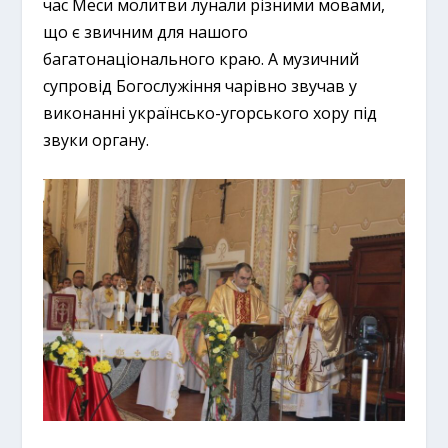
час Меси молитви лунали різними мовами,
що є звичним для нашого
багатонаціонального краю. А музичний
супровід Богослужіння чарівно звучав у
виконанні українсько-угорського хору під
звуки органу.