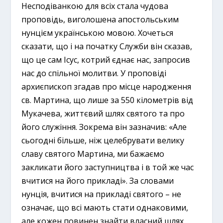
Несподіванкою для всіх стала чудова
проповідь, виголошена апостольським
нунцієм українською мовою. Хочеться
сказати, що і на початку Служби він сказав,
що це сам Ісус, котрий єднає нас, запросив
нас до спільної молитви. У проповіді
архиєпископ згадав про місце народження
св. Мартина, що лише за 550 кілометрів від
Мукачева, життєвий шлях святого та про
його служіння. Зокрема він зазначив: «Але
сьогодні більше, ніж целебрувати велику
славу святого Мартина, ми бажаємо
закликати його заступництва і в той же час
вчитися на його прикладі». За словами
нунція, вчитися на прикладі святого – не
означає, що всі мають стати однаковими,
але кожен повинен знайти власний шлях