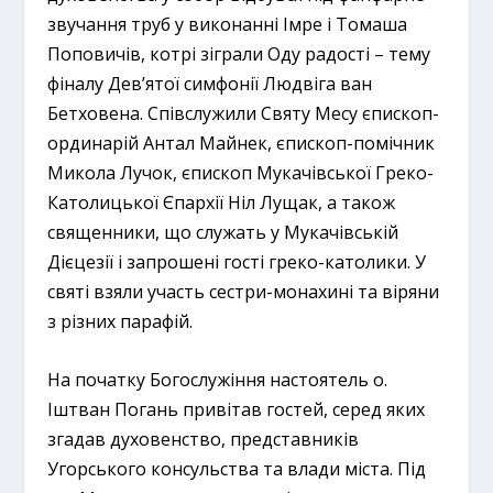
звучання труб у виконанні Імре і Томаша
Поповичів, котрі зіграли Оду радості – тему
фіналу Дев’ятої симфонії Людвіга ван
Бетховена. Співслужили Святу Месу єпископ-
ординарій Антал Майнек, єпископ-помічник
Микола Лучок, єпископ Мукачівської Греко-
Католицької Єпархії Ніл Лущак, а також
священники, що служать у Мукачівській
Дієцезії і запрошені гості греко-католики. У
святі взяли участь сестри-монахині та віряни
з різних парафій.
На початку Богослужіння настоятель о.
Іштван Погань привітав гостей, серед яких
згадав духовенство, представників
Угорського консульства та влади міста. Під