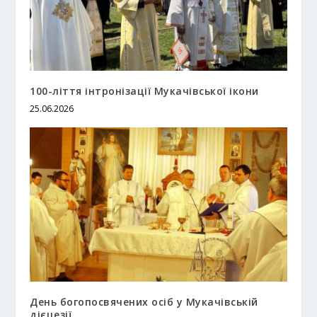
100-ліття інтронізації Мукачівської ікони
25.06.2026
День богопосвячених осіб у Мукачівській
дієцезії