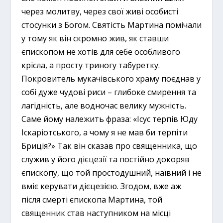
через молитву, через свої живі особисті
стосунки з Богом. Святість Мартина помічали
у тому як він скромно жив, як ставши
єпископом не хотів для себе особливого
крісла, а просту триногу табуретку.
Покровитель мукачівського храму поєднав у
собі дуже чудові риси – глибоке смирення та
лагідність, але водночас велику мужність.
Саме йому належить фраза: «Ісус терпів Юду
Іскаріотського, а чому я не мав би терпіти
Бриція?» Так він сказав про священника, що
служив у його дієцезії та постійно докоряв
єпископу, що той простодушний, наївний і не
вміє керувати дієцезією. Згодом, вже аж
після смерті єпископа Мартина, той
священник став наступником на місці