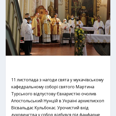
11 листопада з нагоди свята у мукачівському
кафедральному соборі святого Мартина
Турського відпустову Євхаристію очолив
Апостольський Нунцій в Україні архиєпископ
Вісвальдас Кульбокас. Урочистий вхід
духовенства у собор відбувся під фанфарне