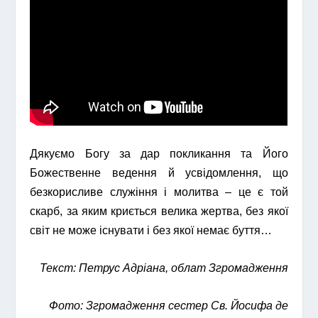
Дякуємо Богу за дар покликання та Його
Божественне ведення й усвідомлення, що
безкорисливе служіння і молитва – це є той
скарб, за яким криється велика жертва, без якої
світ не може існувати і без якої немає буття…
Текст: Петрус Адріана, облат Згромадження
Фото: Згромадження сестер Св. Йосифа де