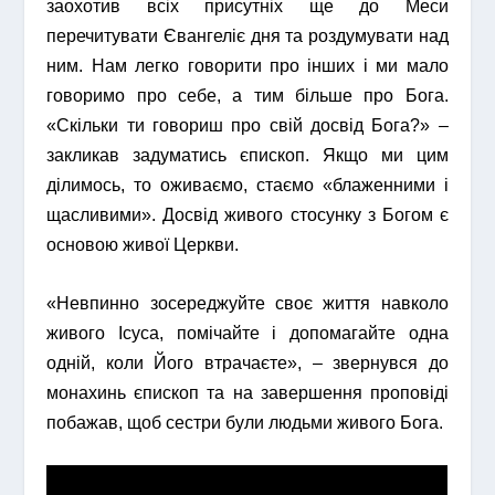
заохотив всіх присутніх ще до Меси
перечитувати Євангеліє дня та роздумувати над
ним. Нам легко говорити про інших і ми мало
говоримо про себе, а тим більше про Бога.
«Скільки ти говориш про свій досвід Бога?» –
закликав задуматись єпископ. Якщо ми цим
ділимось, то оживаємо, стаємо «блаженними і
щасливими». Досвід живого стосунку з Богом є
основою живої Церкви.
«Невпинно зосереджуйте своє життя навколо
живого Ісуса, помічайте і допомагайте одна
одній, коли Його втрачаєте», – звернувся до
монахинь єпископ та на завершення проповіді
побажав, щоб сестри були людьми живого Бога.