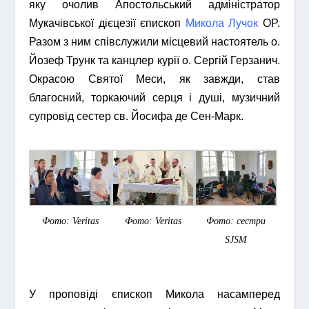
яку очолив Апостольський адміністратор
Мукачівської дієцезії єпископ
Микола Лучок
OP.
Разом з ним співслужили місцевий настоятель о.
Йозеф Трунк та канцлер курії о. Сергій Герзанич.
Окрасою Святої Меси, як завжди, став
благосний, торкаючий серця і душі, музичний
супровід сестер св. Йосифа де Сен-Марк.
Фото: Veritas
Фото: Veritas
Фото: сестри
SJSM
У проповіді єпископ Микола насамперед