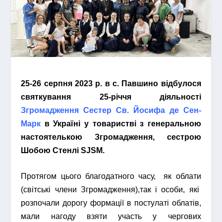
25-26 серпня 2023 р. в с. Павшино відбулося
святкування 25-річчя діяльності
Згромадження Сестер Св. Йосифа де Сен-
Марк
в Україні у товаристві з генеральною
настоятелькою Згромадження, сестрою
Шобою Стенлі SJSM.
Протягом цього благодатного часу, як облати
(світські члени Згромадження),так і особи, які
розпочали дорогу формації в постулаті облатів,
мали нагоду взяти участь у чергових