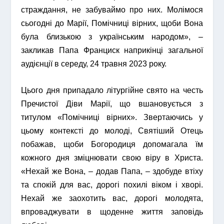
страждання, не забуваймо про них. Молімося
сьогодні до Марії, Помічниці вірних, щоби Вона
була близькою з українським народом», –
закликав Папа Франциск наприкінці загальної
аудієнції в середу, 24 травня 2023 року.
Цього дня припадало літургійне свято на честь
Пречистої Діви Марії, що вшановується з
титулом «Помічниці вірних». Звертаючись у
цьому контексті до молоді, Святіший Отець
побажав, щоби Богородиця допомагала їм
кожного дня зміцнювати свою віру в Христа.
«Нехай же Вона, – додав Папа, – здобуде втіху
та спокій для вас, дорогі похилі віком і хворі.
Нехай же заохотить вас, дорогі молодята,
впроваджувати в щоденне життя заповідь