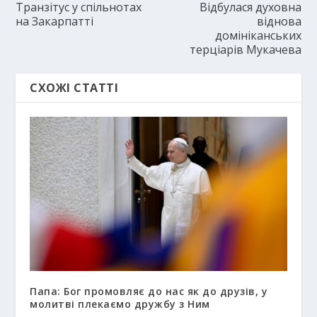
Транзітус у спільнотах
Відбулася духовна
на Закарпатті
віднова
домініканських
терціарів Мукачева
СХОЖІ СТАТТІ
Папа: Бог промовляє до нас як до друзів, у
молитві плекаємо дружбу з Ним