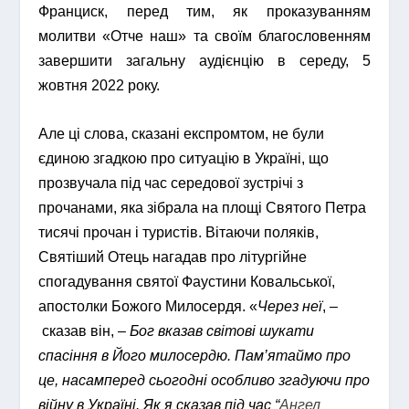
Франциск, перед тим, як проказуванням
молитви «Отче наш» та своїм благословенням
завершити загальну аудієнцію в середу, 5
жовтня 2022 року.
Але ці слова, сказані експромтом, не були
єдиною згадкою про ситуацію в Україні, що
прозвучала під час середової зустрічі з
прочанами, яка зібрала на площі Святого Петра
тисячі прочан і туристів. Вітаючи поляків,
Святіший Отець нагадав про літургійне
спогадування святої Фаустини Ковальської,
апостолки Божого Милосердя. «
Через неї
, –
сказав він
, –
Бог вказав світові шукати
спасіння в Його милосердю. Пам’ятаймо про
це, насамперед сьогодні особливо згадуючи про
війну в Україні. Як я сказав під час “
Ангел