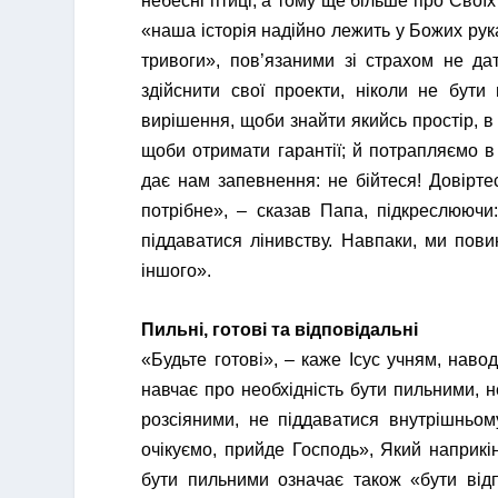
небесні птиці, а тому ще більше про Свої
«наша історія надійно лежить у Божих рук
тривоги», пов’язаними зі страхом не да
здійснити свої проекти, ніколи не бут
вирішення, щоби знайти якийсь простір, в
щоби отримати гарантії; й потрапляємо в ж
дає нам запевнення: не бійтеся! Довірт
потрібне», – сказав Папа, підкреслюючи
піддаватися лінивству. Навпаки, ми пов
іншого».
Пильні, готові та відповідальні
«Будьте готові», – каже Ісус учням, наво
навчає про необхідність бути пильними, 
розсіяними, не піддаватися внутрішньом
очікуємо, прийде Господь», Який наприкін
бути пильними означає також «бути відп