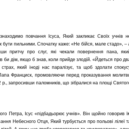
 знаходимо повчання Ісуса, Який закликає Своїх учнів н
ж бути пильними. Спочатку каже: «Не бійся, мале стадо», – 
івши притчу про слуг, які чекали повернення пана, яки
в би дім, якщо б знав, коли прийде злодій. «Йдеться про дв
страх, який іноді нас паралізує, та щоб здолати спокус
 Папа Франциск, промовляючи перед проказування молитв
2 р., запросивши паломників, що зібралися на площі Святог
го Петра, Ісус «підбадьорює учнів». Він щойно говорив ї
ання Небесного Отця, Який турбується про польові лілеї т