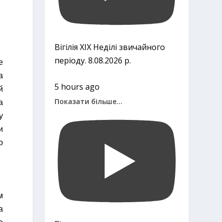
Вігілія ХІХ Неділі звичайного
періоду. 8.08.2026 р.
е
а
5 hours ago
й
Показати більше...
а
у
и
о
м
а