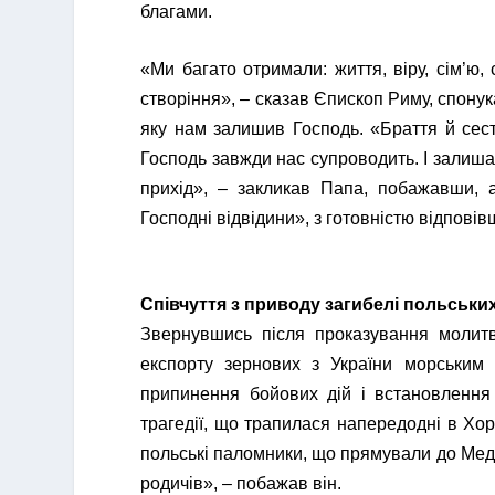
благами.
«Ми багато отримали: життя, віру, сім’ю,
створіння», – сказав Єпископ Риму, спону
яку нам залишив Господь. «Браття й сест
Господь завжди нас супроводить. І залиш
прихід», – закликав Папа, побажавши,
Господні відвідини», з готовністю відповів
Співчуття з приводу загибелі польськи
Звернувшись після проказування молитв
експорту зернових з України морським
припинення бойових дій і встановлення
трагедії, що трапилася напередодні в Хор
польські паломники, що прямували до Медж
родичів», – побажав він.