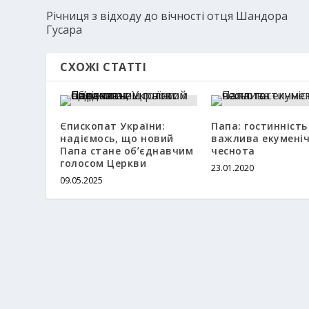
Річниця з відходу до вічності отця Шандора
Гусара
СХОЖІ СТАТТІ
Єпископат України:
Папа: гостинність
надіємось, що новий
важлива екумені
Папа стане обʼєднавчим
чеснота
голосом Церкви
23.01.2020
09.05.2025