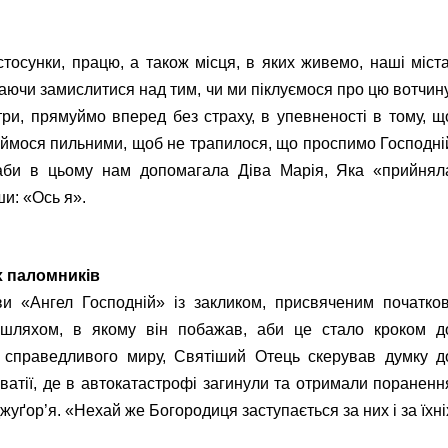
 стосунки, працю, а також місця, в яких живемо, наші міста
каючи замислитися над тим, чи ми піклуємося про цю вотчину
ри, прямуймо вперед без страху, в упевненості в тому, щ
аймося пильними, щоб не трапилося, що проспимо Господні
 аби в цьому нам допомагала Діва Марія, Яка «прийнял
ши: «Ось я».
х паломників
и «Ангел Господній» із закликом, присвяченим початков
 шляхом, в якому він побажав, аби це стало кроком д
 справедливого миру, Святіший Отець скерував думку д
ватії, де в автокатастрофі загинули та отримали пораненн
уґор’я. «Нехай же Богородиця заступається за них і за їхні