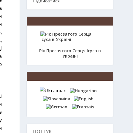
е
Підписатися
а
и
и
,
,
і
Рік Пресвятого Серця Ісуса в
Україні
а
о
і
и
е
у
и