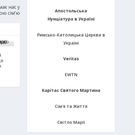
ає нас у
Апостольська
ою сім’ю
Нунціатура в Україні
Римсько-Католицька Церква в
Україні
ї
Veritas
до
о
EWTN
Карітас Святого Мартина
Сім'я та Життя
Світло Марії