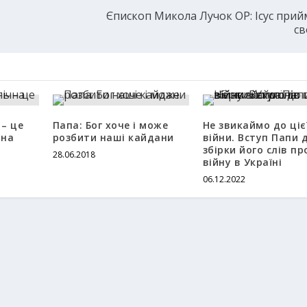
Єпископ Микола Лучок ОР: Ісус прийм
св
 – це
Папа: Бог хоче і може
Не звикаймо до ціє
чна
розбити наші кайдани
війни. Вступ Папи 
збірки його слів пр
28.06.2018
війну в Україні
06.12.2022