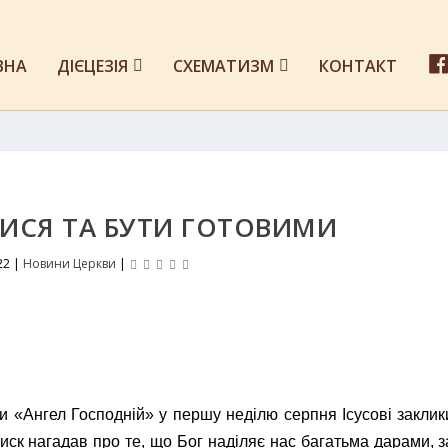
ВНА
ДІЄЦЕЗІЯ
СХЕМАТИЗМ
КОНТАКТ
ТИСЯ ТА БУТИ ГОТОВИМИ
22
|
Новини Церкви
|
 «Ангел Господній» у першу неділю серпня Ісусові заклик
ск нагадав про те, що Бог наділяє нас багатьма дарами, з