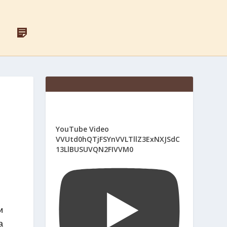
F
Д
A
Л
C
Я
E
С
B
В
O
Я
O
Щ
K
Е
Н
И
К
І
YouTube Video
В
VVUtd0hQTjFSYnVVLTllZ3ExNXJSdC
13LlBUSUVQN2FIVVM0
и
а