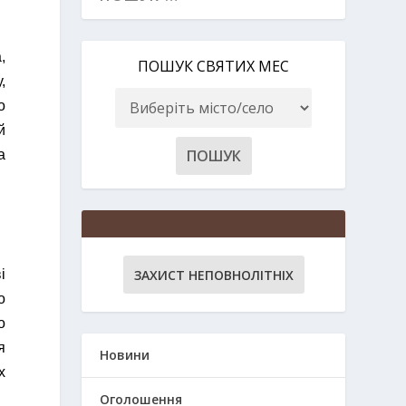
,
ПОШУК СВЯТИХ МЕС
,
о
й
а
ЗАХИСТ НЕПОВНОЛІТНІХ
і
о
о
я
Новини
х
Оголошення