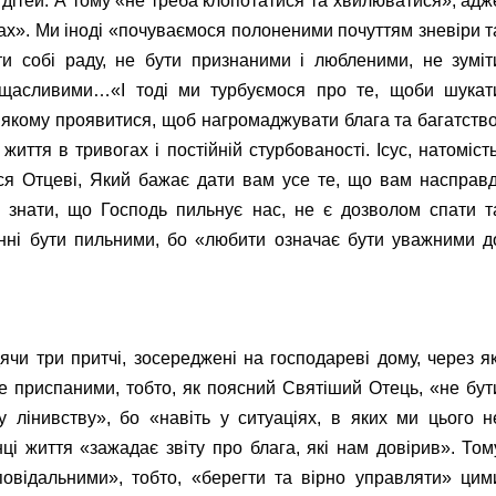
х дітей. А тому «не треба клопотатися та хвилюватися», адж
ах». Ми іноді «почуваємося полоненими почуттям зневіри т
ти собі раду, не бути признаними і любленими, не зуміт
и щасливими…
«І тоді ми турбуємося про те, щоби шукат
 якому проявитися, щоб нагромаджувати блага та багатство
иття в тривогах і постійній стурбованості. Ісус, натомість
еся Отцеві, Який бажає дати вам усе те, що вам насправд
: знати, що Господь пильнує нас, не є дозволом спати т
инні бути пильними, бо «любити означає бути уважними д
дячи три притчі, зосереджені на господареві дому, через як
не приспаними, тобто, як поясний Святіший Отець, «не бут
у лінивству», бо «навіть у ситуаціях, в яких ми цього н
ці життя «зажадає звіту про блага, які нам довірив». Том
овідальними», тобто, «берегти та вірно управляти» цим