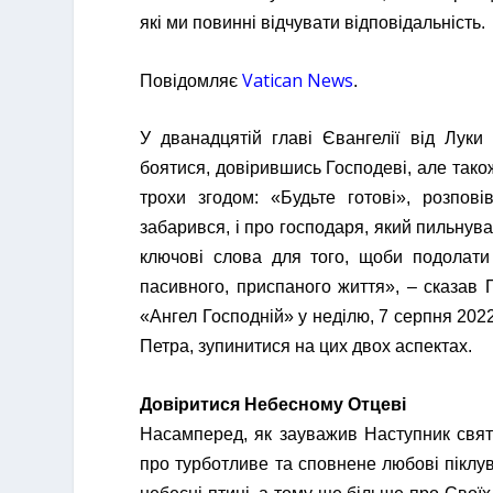
які ми повинні відчувати відповідальність.
Vatican News
Повідомляє
.
У дванадцятій главі Євангелії від Луки
боятися, довірившись Господеві, але тако
трохи згодом: «Будьте готові», розпов
забарився, і про господаря, який пильнува
ключові слова для того, щоби подолати 
пасивного, приспаного життя», – сказав
«Ангел Господній» у неділю, 7 серпня 202
Петра, зупинитися на цих двох аспектах.
Довіритися Небесному Отцеві
Насамперед, як зауважив Наступник свято
про турботливе та сповнене любові піклув