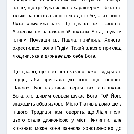
на те, що це була жінка з характером. Вона не
тільки запросила апостолів до себе, а як пише
Лука: «змусила нас». Що цікаво, це її заняття
бізнесом не заважало їй шукати Бога, шукати
істину. Почувши св. Павла, прийняла Христа,
охрестилася вона і її дім. Такий власне приклад
людини, яка відкриває для себе Бога.
Ще цікаво, що про неї сказано: «Бог відкрив її
серце, аби пристала до того, що говорив
Павло». Бог відкриває серця тих, хто шукає
Бога, хто щирим серцем шукає Бога. Той Його
знаходить обов’язково! Місто Тіатир відомо ще з
іншого. Традиція нам говорить, що Лідія після
цього стала дияконісою у місті Филиппи, але
хто-знає: може вона занесла християнство до