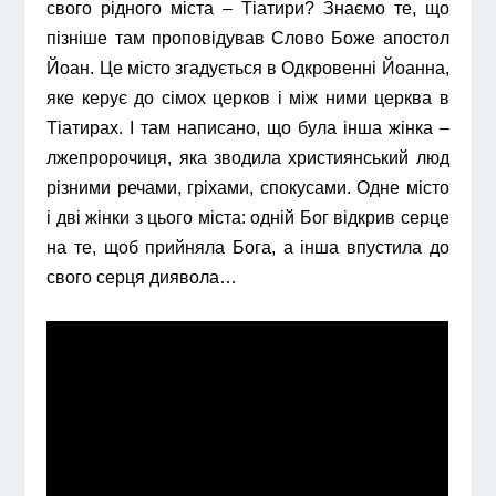
свого рідного міста – Тіатири? Знаємо те, що
пізніше там проповідував Слово Боже апостол
Йоан. Це місто згадується в Одкровенні Йоанна,
яке керує до сімох церков і між ними церква в
Тіатирах. І там написано, що була інша жінка –
лжепророчиця, яка зводила християнський люд
різними речами, гріхами, спокусами. Одне місто
і дві жінки з цього міста: одній Бог відкрив серце
на те, щоб прийняла Бога, а інша впустила до
свого серця диявола…