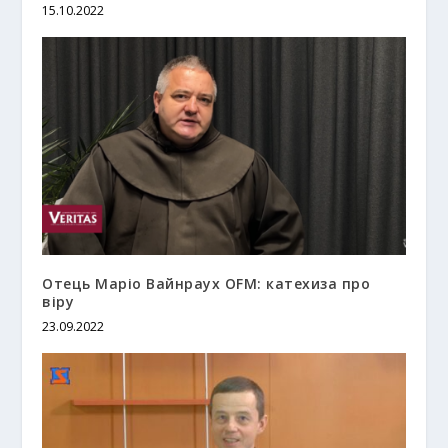
15.10.2022
Отець Маріо Вайнраух OFM: катехиза про
віру
23.09.2022