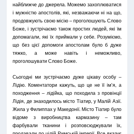
найближче до джерела. Можемо захоплюватися
і мужністю апостолів, які, незважаючи ні на що,
продовжують свою місію – проголошують Слово
Боже, і зустрічаємо також простих людей, які їм
допомагали, які їх приймали у себе. Розуміємо,
що без цієї допомоги апостолам було б дуже
тяжко, а може навіть і неможливо,
проголошувати Слово Боже.
Сьогодні ми зустрічаємо дуже цікаву особу –
Лідію. Коментатори кажуть, що це не її ім’я, а
походження – лідійка, що походила з провінції
Лідія, де знаходилось місто Тіатир, у Малій Азії.
Жила у Филиппах у Македонії. Місто Тіатир було
відоме з виробництва кармазину – там
фарбували тканини і розповсюджували їх,
продавали по цілій Римській імперії. Все вказує