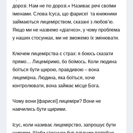
дорозі. Нам не по дорозі.» Називає речі своїми
іменами. Слова Ісуса, що фарисеї та книжники
займаються лицемірством, сказані з любов’ю.
Якщо ми не назвемо «діагноз», у чому проблема
у наших стосунках, ми не зможемо їх змінювати.
Ключем лицемірства є страх: я боюсь сказати
прямо… Лицеміримо, бо боїмось. Коли людина
боїться бути щирою, правдивою – вона
лицемірна. Людина, яка боїться, хоче
контролювати, вона займає місце Бога.
Чому вони [фарисеї] лицеміри? Вони не
навчились бути щирими.
Ісус, коли називає лицемірство, запрошує бути
щирими. Щоби стосунок був плідним потрібно