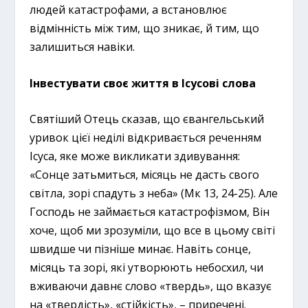
людей катастрофами, а встановлює
відмінність між тим, що зникає, й тим, що
залишиться навіки.
Інвестувати своє життя в Ісусові слова
Святіший Отець сказав, що євангельський
уривок цієї неділі відкривається реченням
Ісуса, яке може викликати здивування:
«Сонце затьмиться, місяць не дасть свого
світла, зорі спадуть з неба» (Мк 13, 24-25). Але
Господь не займається катастрофізмом, Він
хоче, щоб ми зрозуміли, що все в цьому світі
швидше чи пізніше минає. Навіть сонце,
місяць та зорі, які утворюють небосхил, чи
вживаючи давнє слово «твердь», що вказує
на «твердість», «стійкість», – приречені.