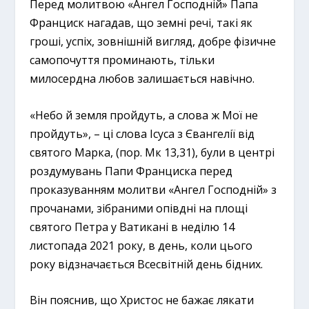
Перед молитвою «Ангел Господній» Папа
Франциск нагадав, що земні речі, такі як
гроші, успіх, зовнішній вигляд, добре фізичне
самопочуття проминають, тільки
милосердна любов залишається навічно.
«Небо й земля пройдуть, а слова ж Мої не
пройдуть», – ці слова Ісуса з Євангелії від
святого Марка, (пор. Мк 13,31), були в центрі
роздумувань Папи Франциска перед
проказуванням молитви «Ангел Господній» з
прочанами, зібраними опівдні на площі
святого Петра у Ватикані в неділю 14
листопада 2021 року, в день, коли цього
року відзначається Всесвітній день бідних.
Він пояснив, що Христос не бажає лякати