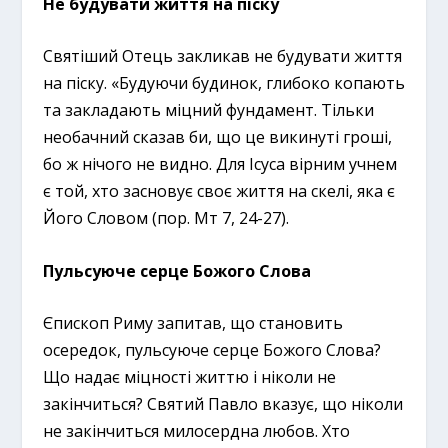
Не будувати життя на піску
Святіший Отець закликав не будувати життя
на піску. «Будуючи будинок, глибоко копають
та закладають міцний фундамент. Тільки
необачний сказав би, що це викинуті гроші,
бо ж нічого не видно. Для Ісуса вірним учнем
є той, хто засновує своє життя на скелі, яка є
Його Словом (пор. Мт 7, 24-27).
Пульсуюче серце Божого Слова
Єпископ Риму запитав, що становить
осередок, пульсуюче серце Божого Слова?
Що надає міцності життю і ніколи не
закінчиться? Святий Павло вказує, що ніколи
не закінчиться милосердна любов. Хто