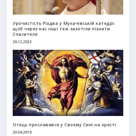
Урочистість Різдва у Мукачівській катедрі:
щоб через нас інші теж захотіли пізнати
Спасителя
26.12.2023
Отець прославився у Своєму Сині на хресті
20.04.2019