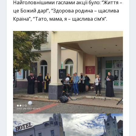
Найголовнішими гаслами акції було: “Життя –
це Божий дар!”, “Здорова родина – щаслива
Країна”, “Тато, мама, я – щаслива сім’я”.