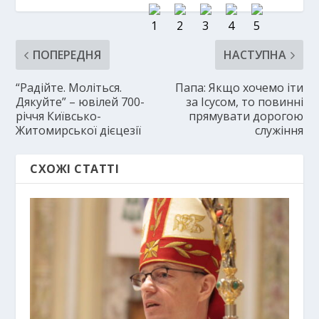
ПОПЕРЕДНЯ
НАСТУПНА
“Радійте. Моліться.
Папа: Якщо хочемо іти
Дякуйте” – ювілей 700-
за Ісусом, то повинні
річчя Київсько-
прямувати дорогою
Житомирської дієцезії
служіння
СХОЖІ СТАТТІ