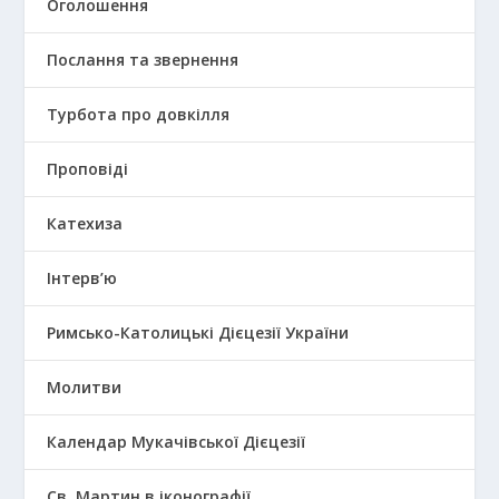
Оголошення
Послання та звернення
Турбота про довкілля
Проповіді
Катехиза
Інтерв’ю
Римсько-Католицькі Дієцезії України
Молитви
Календар Мукачівської Дієцезії
Св. Мартин в іконографії