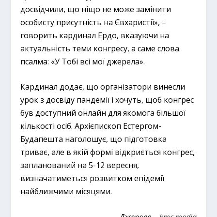
досвідчили, що ніщо не може замінити
особисту присутність на Євхаристії», –
говорить кардинал Ердо, вказуючи на
актуальність теми конгресу, а саме слова
псалма: «У Тобі всі мої джерела».
Кардинал додає, що організатори винесли
урок з досвіду пандемії і хочуть, щоб конгрес
був доступний онлайн для якомога більшої
кількості осіб. Архієпископ Естергом-
Будапешта наголошує, що підготовка
триває, але в якій формі відкриється конгрес,
запланований на 5-12 вересня,
визначатиметься розвитком епідемії
найближчими місяцями.
Джерело –
kmc.media