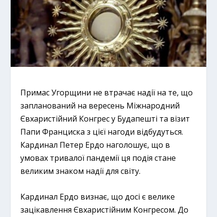
Примас Угорщини не втрачає надії на те, що
запланований на вересень Міжнародний
Євхаристійний Конгрес у Будапешті та візит
Папи Франциска з цієї нагоди відбудуться.
Кардинал Петер Ердо наголошує, що в
умовах тривалої пандемії ця подія стане
великим знаком надії для світу.
Кардинал Ердо визнає, що досі є велике
зацікавлення Євхаристійним Конгресом. До