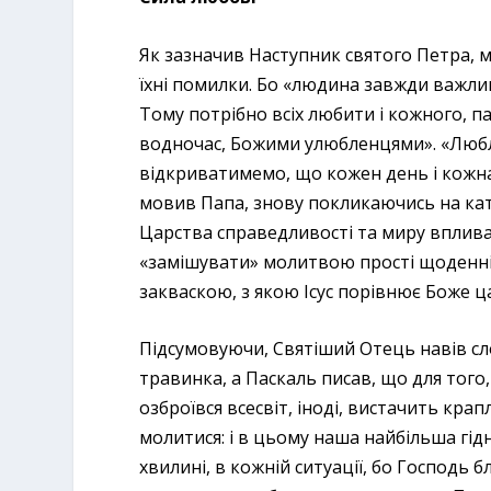
Як зазначив Наступник святого Петра,
їхні помилки. Бо «людина завжди важливіша
Тому потрібно всіх любити і кожного, п
водночас, Божими улюбленцями». «Любля
відкриватимемо, що кожен день і кожна 
мовив Папа, знову покликаючись на кат
Царства справедливості та миру впливав
«замішувати» молитвою прості щоденні 
закваскою, з якою Ісус порівнює Боже ц
Підсумовуючи, Святіший Отець навів сл
травинка, а Паскаль писав, що для тог
озброївся всесвіт, іноді, вистачить крап
молитися: і в цьому наша найбільша гідн
хвилині, в кожній ситуації, бо Господь б