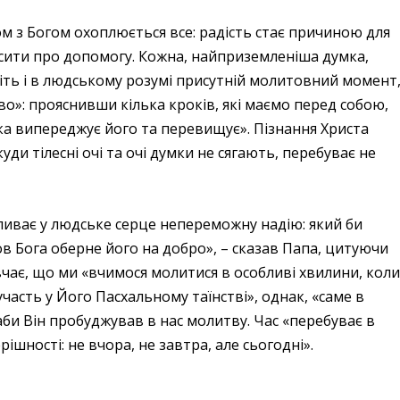
м з Богом охоплюється все: радість стає причиною для
сити про допомогу. Кожна, найприземленіша думка,
іть і в людському розумі присутній молитовний момент
во»: прояснивши кілька кроків, які маємо перед собою,
 яка випереджує його та перевищує». Пізнання Христа
уди тілесні очі та очі думки не сягають, перебуває не
иває у людське серце непереможну надію: який би
в Бога оберне його на добро», – сказав Папа, цитуючи
чає, що ми «вчимося молитися в особливі хвилини, кол
часть у Його Пасхальному таїнстві», однак, «саме в
би Він пробуджував в нас молитву. Час «перебуває в
рішності: не вчора, не завтра, але сьогодні».