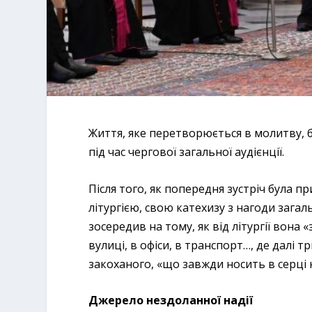
Життя, яке перетворюється в молитву, б
під час чергової загальної аудієнції.
Після того, як попередня зустріч була п
літургією, свою катехизу з нагоди загал
зосередив на тому, як від літургії вона
вулиці, в офіси, в транспорт…, де далі т
закоханого, «що завжди носить в серці 
Джерело нездоланної надії