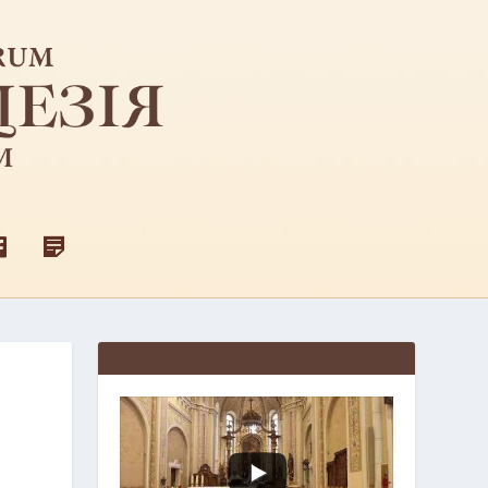
F
Д
A
Л
C
Я
E
С
B
В
O
Я
O
Щ
K
Е
Н
И
К
І
В