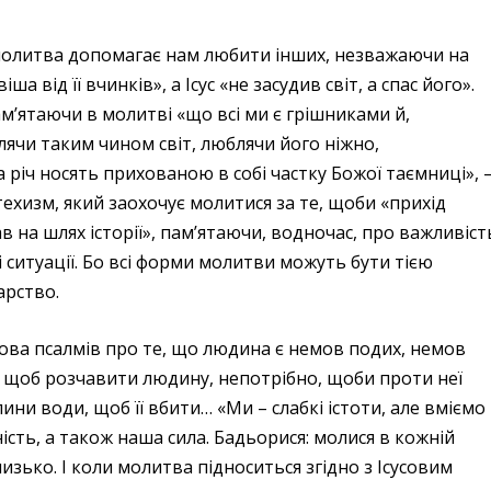
 молитва допомагає нам любити інших, незважаючи на
 від її вчинків», а Ісус «не засудив світ, а спас його».
ам’ятаючи в молитві «що всі ми є грішниками й,
чи таким чином світ, люблячи його ніжно,
річ носять прихованою в собі частку Божої таємниці», 
ехизм, який заохочує молитися за те, щоби «прихід
 на шлях історії», пам’ятаючи, водночас, про важливіст
ситуації. Бо всі форми молитви можуть бути тією
арство.
ова псалмів про те, що людина є немов подих, немов
о, щоб розчавити людину, непотрібно, щоби проти неї
лини води, щоб її вбити… «Ми – слабкі істоти, але вміємо
ість, а також наша сила. Бадьорися: молися в кожній
лизько. І коли молитва підноситься згідно з Ісусовим