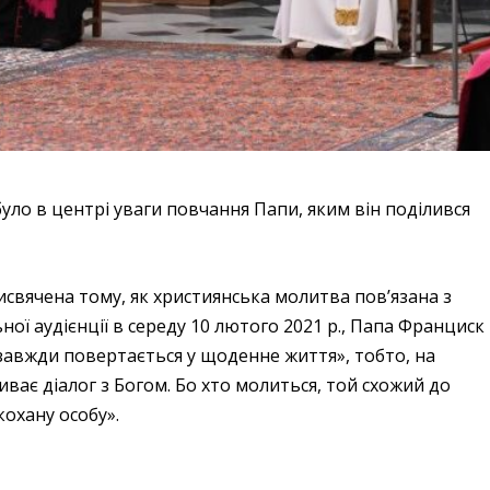
уло в центрі уваги повчання Папи, яким він поділився
рисвячена тому, як християнська молитва пов’язана з
ьної аудієнції в середу 10 лютого 2021 р., Папа Франциск
 «завжди повертається у щоденне життя», тобто, на
риває діалог з Богом. Бо хто молиться, той схожий до
кохану особу».