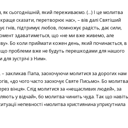
, як сьогоднішній, який переживаємо. (…) І це молитва
 краще сказати, перетворює нас», – вів далі Святіший
 гнів, підтримує любов, помножує радість, дає сили,
омент здаватиметься, що «не ми вже живемо, але
тву». Бо коли приймати кожен день, який починається, в
ак що проблеми вже не будуть перешкодами для нашого
 для зустрічі з Ним».
х», – закликав Папа, заохочуючи молитися за дорогих нам
рогів, «до чого часто заохочує Святе Письмо». Бо молитв
рез вінця». Слід молитися за «нещасливих людей», за
пляють у відчай», бо молитва чинить чуда. Так що навіт
й ситуації непевності «молитва християнина уприсутнила