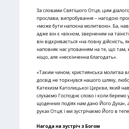
За словами Святішого Отця, цим діалого
прослави, випробування – нагодою про
«може бути напоєна молитвою». Ба, нав
адже він є «вікном, зверненим на таїнст
він відкривається «на повну дійсність,
наповняє нас упованням на те, що там, к
ніщо, але «нескінченна благодать».
«Таким чином, християнська молитва вл
досвід не торкнувся нашого шляху, любо
Катехизм Католицької Церкви, який нав
слухаємо Господнє слово і коли беремо у
щоденних подіях нам дано Його Духа», а
руках Отця; і ми зустрічаємо Його в тепе
Нагода на зустріч з Богом