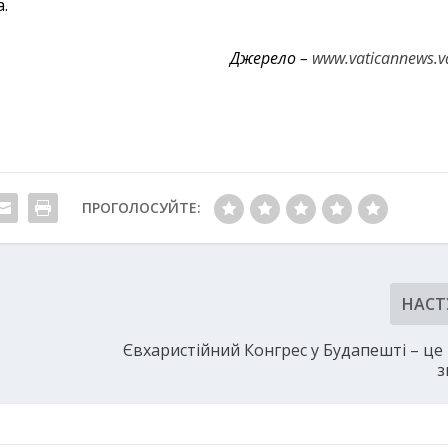
а.
Джерело –
www.vaticannews.v
ПРОГОЛОСУЙТЕ:
НАСТ
Євхаристійний Конгрес у Будапешті – це
з