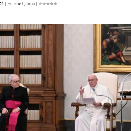
021
|
Новини Церкви
|