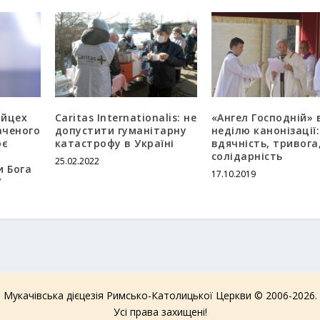
ойцех
Caritas Internationalis: не
«Ангел Господній» 
аченого
допустити гуманітарну
неділю канонізації:
оє
катастрофу в Україні
вдячність, тривога
солідарність
25.02.2022
и Бога
17.10.2019
”
Мукачівська дієцезія Римсько-Католицької Церкви © 2006-2026.
Усі права захищені!