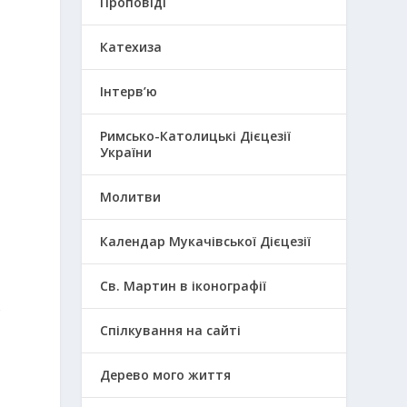
Проповіді
Катехиза
Інтерв’ю
Римсько-Католицькі Дієцезії
України
Молитви
Календар Мукачівської Дієцезії
а
Св. Мартин в іконографії
ь
Спілкування на сайті
Дерево мого життя