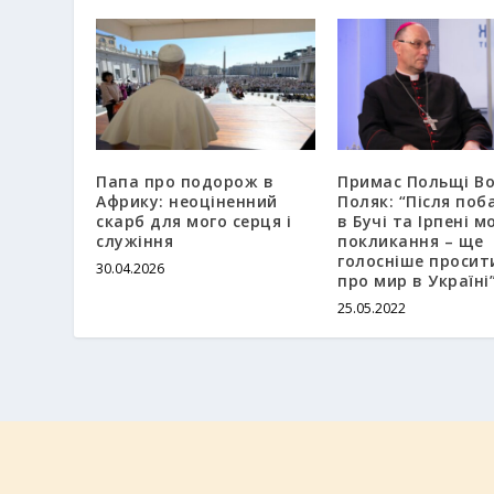
Папа про подорож в
Примас Польщі В
Африку: неоціненний
Поляк: “Після поб
скарб для мого серця і
в Бучі та Ірпені м
служіння
покликання – ще
голосніше просит
30.04.2026
про мир в Україні
25.05.2022