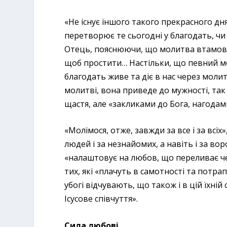
«Не існує іншого такого прекрасного дня
перетворює те сьогодні у благодать, чи
Отець, пояснюючи, що молитва втамовує
щоб простити… Настільки, що певний м
благодать живе та діє в нас через моли
молитві, вона приведе до мужності, т
щастя, але «закликами до Бога, нагодами
«Молімося, отже, завжди за все і за всі
людей і за незнайомих, а навіть і за во
«налаштовує на любов, що переливає че
тих, які «плачуть в самотності та потра
убогі відчувають, що також і в цій їхні
Ісусове співчуття».
Сила любові