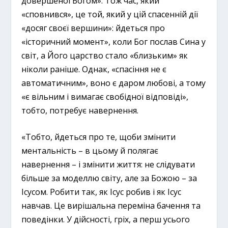
довершеної Богом». Тож час, який
«сповнився», це той, який у цій спасенній дії
«досяг своєї вершини»: йдеться про
«історичний момент», коли Бог послав Сина у
світ, а Його царство стало «близьким» як
ніколи раніше. Однак, «спасіння не є
автоматичним», воно є даром любові, а тому
«є вільним і вимагає свобідної відповіді»,
тобто, потребує навернення.
«Тобто, йдеться про те, щоби змінити
ментальність – в цьому й полягає
навернення – і змінити життя: не слідувати
більше за моделлю світу, але за Божою – за
Ісусом. Робити так, як Ісус робив і як Ісус
навчав. Це вирішальна переміна бачення та
поведінки. У дійсності, гріх, а перш усього