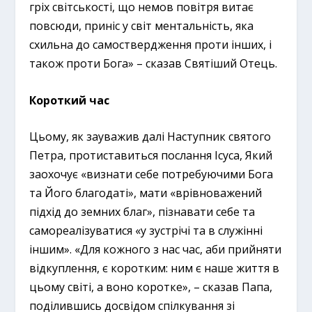
гріх світськості, що немов повітря витає
повсюди, приніс у світ ментальність, яка
схильна до самоствердження проти інших, і
також проти Бога» – сказав Святіший Отець.
Короткий час
Цьому, як зауважив далі Наступник святого
Петра, протиставиться послання Ісуса, Який
заохочує «визнати себе потребуючими Бога
та Його благодаті», мати «врівноважений
підхід до земних благ», пізнавати себе та
самореалізуватися «у зустрічі та в служінні
іншим». «Для кожного з нас час, аби прийняти
відкуплення, є коротким: ним є наше життя в
цьому світі, а воно коротке», – сказав Папа,
поділившись досвідом спілкування зі