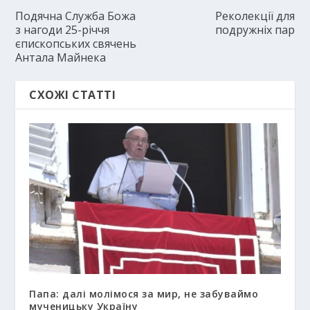
Подячна Служба Божа
Реколекції для
з нагоди 25-річчя
подружніх пар
єпископських свячень
Антала Майнека
СХОЖІ СТАТТІ
Папа: далі молімося за мир, не забуваймо
мученицьку Україну