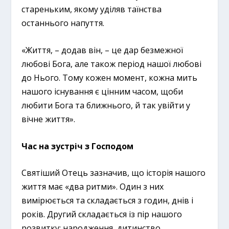
стареньким, якому уділяв таїнства
останнього напуття.
«Життя, – додав він, – це дар безмежної
любові Бога, але також період нашої любові
до Нього. Тому кожен момент, кожна мить
нашого існування є цінним часом, щоби
любити Бога та ближнього, й так увійти у
вічне життя».
Час на зустріч з Господом
Святіший Отець зазначив, що історія нашого
життя має «два ритми». Один з них
вимірюється та складається з годин, днів і
років. Другий складається із пір нашого
розвитку: народження, дитинство,