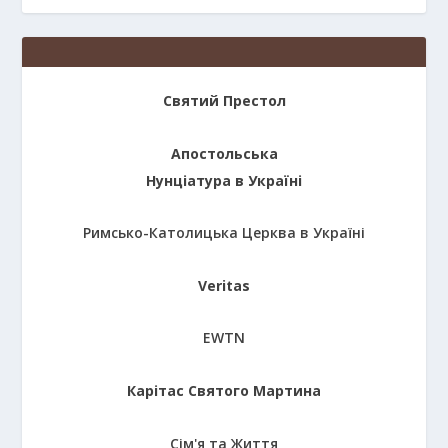
Святий Престол
Апостольська
Нунціатура в Україні
Римсько-Католицька Церква в Україні
Veritas
EWTN
Карітас Святого Мартина
Сім'я та Життя