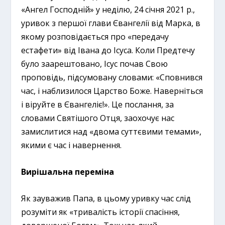
«Ангел Господній» у неділю, 24 січня 2021 р.,
уривок з першої глави Євангелії від Марка, в
якому розповідається про «передачу
естафети» від Івана до Ісуса. Коли Предтечу
було заарештовано, Ісус почав Свою
проповідь, підсумовану словами: «Сповнився
час, і наблизилося Царство Боже. Наверніться
і віруйте в Євангеліє!». Це послання, за
словами Святішого Отця, заохочує нас
замислитися над «двома суттєвими темами»,
якими є час і навернення.
Вирішальна переміна
Як зауважив Папа, в цьому уривку час слід
розуміти як «тривалість історії спасіння,