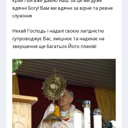
край і Ви вже давно наш. За це ми дуже
вдячні Богу! Вам ми вдячні за вірне та ревне
служіння.
Нехай Господь і надалі своєю лагідністю
супроводжує Вас, зміцнює та надихає на
звершення ще багатьох Його планів!