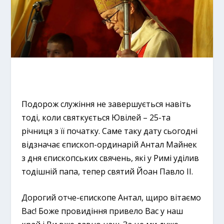
Подорож служіння не завершується навіть
тоді, коли святкується Ювілей – 25-та
річниця з її початку. Саме таку дату сьогодні
відзначає єпископ-ординарій Антал Майнек
з дня єпископських свячень, які у Римі уділив
тодішній папа, тепер святий Йоан Павло ІІ.
Дорогий отче-єпископе Антал, щиро вітаємо
Вас! Боже провидіння привело Вас у наш