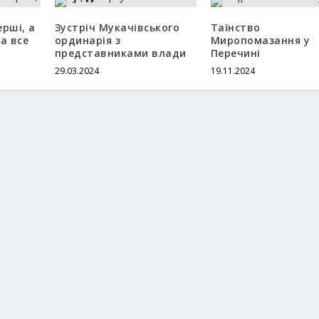
рші, а
Зустріч Мукачівського
Таїнство
а все
ординарія з
Миропомазання у
представниками влади
Перечині
29.03.2024
19.11.2024