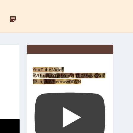
F
Д
A
Л
C
Я
E
С
B
В
O
Я
O
Щ
K
Е
Н
И
К
YouTube Video
І
VVUtd0hQTjFSYnVVLTllZ3ExNXJSdC
В
13LnJybWFiemwwODVN