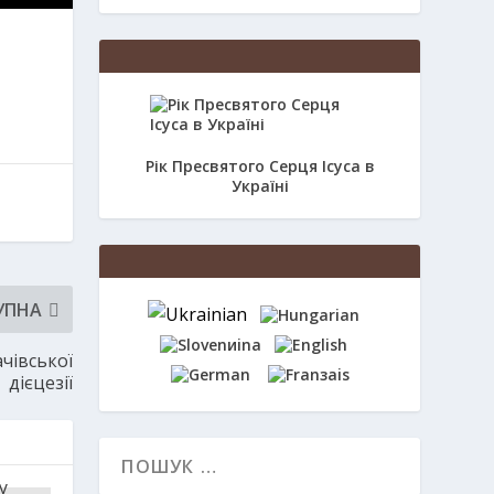
Рік Пресвятого Серця Ісуса в
Україні
УПНА
чівської
дієцезії