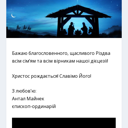
Бажаю благословенного, щасливого Різдва
всім сім’ям та всім вірникам нашої дієцезії!
Христос рождається! Славімо Його!
З любов’ю:
Антал Майнек
єпископ-ординарій