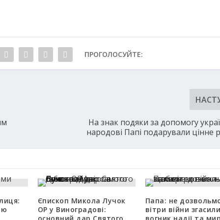
ПРОГОЛОСУЙТЕ:
НАСТ
им
На знак подяки за допомогу укра
народові Папі подарували цінне р
лиця:
Єпископ Микола Лучок
Папа: не дозвольм
ню
ОР у Виноградові:
вітри війни згасил
основний дар Святого
вогник надії та ми