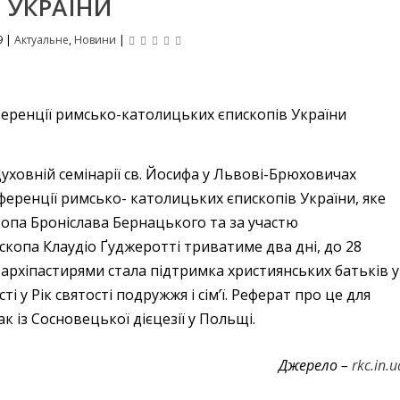
УКРАЇНИ
9
|
Актуальне
,
Новини
|
Духовній семінарії св. Йосифа у Львові-Брюховичах
ференції римсько- католицьких єпископів України, яке
опа Броніслава Бернацького та за участю
ископа Клаудіо Ґуджеротті триватиме два дні, до 28
рхіпастирями стала підтримка християнських батьків у
ті у Рік святості подружжя і сім’ї. Реферат про це для
 із Сосновецької дієцезії у Польщі.
Джерело –
rkc.in.u