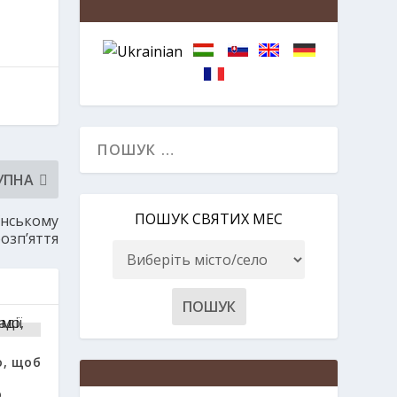
УПНА
ПОШУК СВЯТИХ МЕС
їнському
озп’яття
о, щоб
и
р