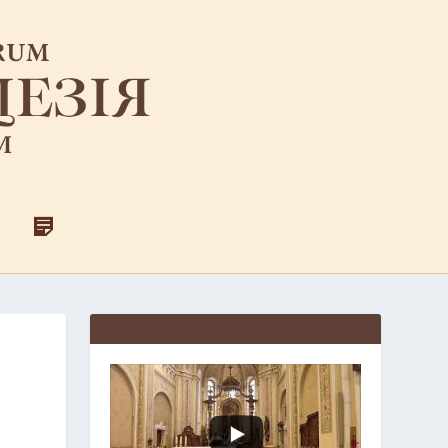
F
Д
A
Л
C
Я
E
С
B
В
O
Я
O
Щ
K
Е
Н
И
К
І
В