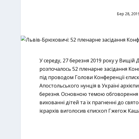
Бер 28, 201
У середу, 27 березня 2019 року у Вищій 
розпочалось 52 пленарне засідання Кон
під проводом Голови Конференції єписк
Апостольського нунція в Україні архієп
березня. Основною темою обговорення а
вихованні дітей та їх прагненні до святос
ієрархів виголосив єпископ Гжегож Кашак