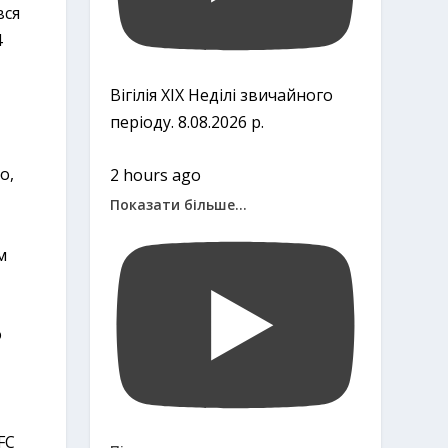
вся
4
Вігілія ХІХ Неділі звичайного
періоду. 8.08.2026 р.
о,
2 hours ago
Показати більше...
м
о
FC