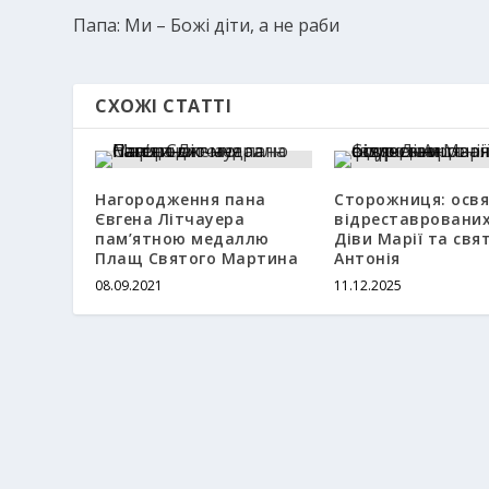
Папа: Ми – Божі діти, а не раби
СХОЖІ СТАТТІ
Нагородження пана
Сторожниця: осв
Євгена Літчауера
відреставрованих
пам’ятною медаллю
Діви Марії та свя
Плащ Святого Мартина
Антонія
08.09.2021
11.12.2025