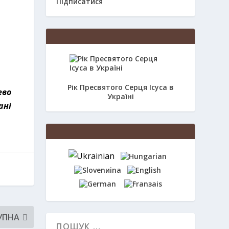
Підписатися
Рік Пресвятого Серця Ісуса в
ево
Україні
ані
УПНА