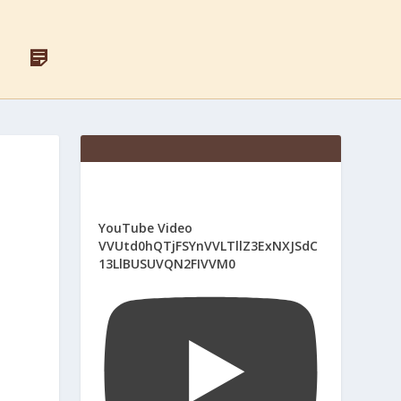
F
Д
A
Л
C
Я
E
С
B
В
O
Я
O
Щ
K
Е
Н
И
К
І
YouTube Video
В
VVUtd0hQTjFSYnVVLTllZ3ExNXJSdC
13LlBUSUVQN2FIVVM0