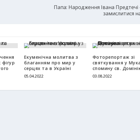
Папа: Народження Івана Предтечі 
замислитися н
ячення
Екуменічна молитва з
Фоторепортаж зі
 фігур
благанням про мир у
святкування у Мук
того
серцях та в Україні
спомину св. Доміні
05.04.2022
03.08.2022