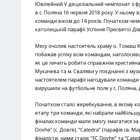
Ювілейний V дієцезіальний чемпіонат з фу
в с. Поляна 16 червня 2018 року. У ньому в
команди віком до 14 років. Початком чемп
католицькій парафії Успіння Пресвятої Діви
Месу очолив настоятель храму о. Томаш Ко
побажав успіху всім командам, наголосивш
як це личить робити справжнім християна
Мукачева та м. Сваляви у поєднанні з муз
настоятелем парафії нагодували команди т
вирушили на футбольне поле у с. Поляна, 
Початком стало жеребкування, в якому кома
етапу три команди, які набрали найбільшу
фіналах команди мали змогу змагатися за ви
Dovhe” (с. Довге), “Catedra” (парафія св. М
фіналісти, ними стали: “FC Dovhe” та “Cate