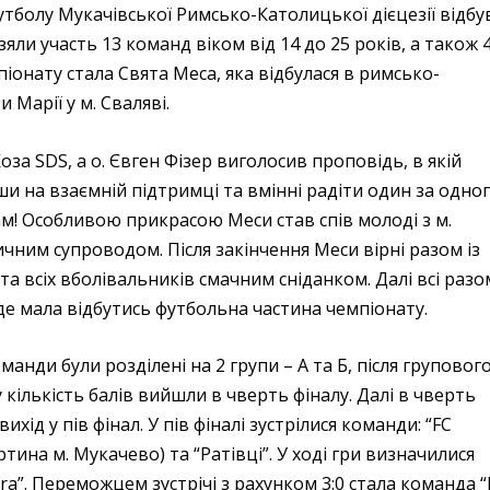
тболу Мукачівської Римсько-Католицької дієцезії відбу
зяли участь 13 команд віком від 14 до 25 років, а також 
іонату стала Свята Меса, яка відбулася в римсько-
 Марії у м. Сваляві.
за SDS, а о. Євген Фізер виголосив проповідь, в якій
и на взаємній підтримці та вмінні радіти один за одног
м! Особливою прикрасою Меси став спів молоді з м.
ичним супроводом. Після закінчення Меси вірні разом із
а всіх вболівальників смачним сніданком. Далі всі разо
де мала відбутись футбольна частина чемпіонату.
нди були розділені на 2 групи – А та Б, після груповог
 кількість балів вийшли в чверть фіналу. Далі в чверть
хід у пів фінал. У пів фіналі зустрілися команди: “FC
артина м. Мукачево) та “Ратівці”. У ході гри визначилися
dra”. Переможцем зустрічі з рахунком 3:0 стала команда “