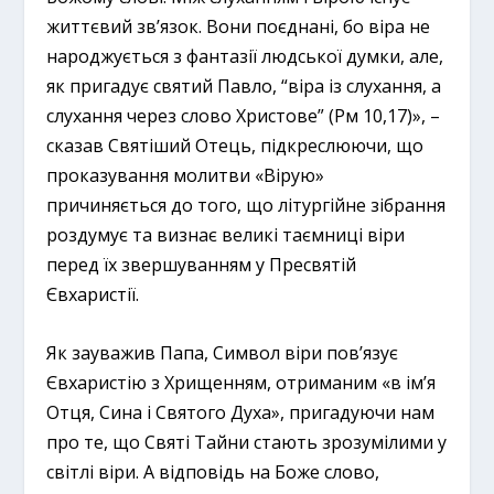
життєвий зв’язок. Вони поєднані, бо віра не
народжується з фантазії людської думки, але,
як пригадує святий Павло, “віра із слухання, а
слухання через слово Христове” (Рм 10,17)», –
сказав Святіший Отець, підкреслюючи, що
проказування молитви «Вірую»
причиняється до того, що літургійне зібрання
роздумує та визнає великі таємниці віри
перед їх звершуванням у Пресвятій
Євхаристії.
Як зауважив Папа, Символ віри пов’язує
Євхаристію з Хрищенням, отриманим «в ім’я
Отця, Сина і Святого Духа», пригадуючи нам
про те, що Святі Тайни стають зрозумілими у
світлі віри. А відповідь на Боже слово,