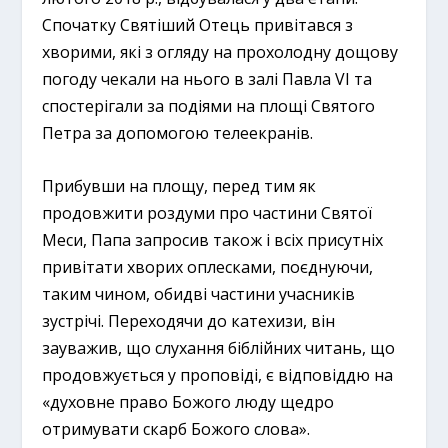
Спочатку Святіший Отець привітався з
хворими, які з огляду на прохолодну дощову
погоду чекали на нього в залі Павла VI та
спостерігали за подіями на площі Святого
Петра за допомогою телеекранів.
Прибувши на площу, перед тим як
продовжити роздуми про частини Святої
Меси, Папа запросив також і всіх присутніх
привітати хворих оплесками, поєднуючи,
таким чином, обидві частини учасників
зустрічі. Переходячи до катехизи, він
зауважив, що слухання біблійних читань, що
продовжується у проповіді, є відповіддю на
«духовне право Божого люду щедро
отримувати скарб Божого слова».