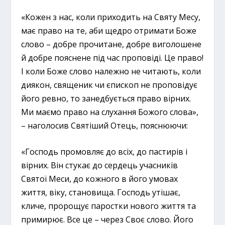
«Кожен з нас, коли приходить на Святу Месу,
має право на те, аби щедро отримати Боже
слово – добре прочитане, добре виголошене
й добре пояснене під час проповіді. Це право!
І коли Боже слово належно не читають, коли
диякон, священик чи єпископ не проповідує
його ревно, то занедбується право вірних.
Ми маємо право на слухання Божого слова»,
– наголосив Святіший Отець, пояснюючи:
«Господь промовляє до всіх, до пастирів і
вірних. Він стукає до сердець учасників
Святої Меси, до кожного в його умовах
життя, віку, становища. Господь утішає,
кличе, пророщує паростки нового життя та
примирює. Все це – через Своє слово. Його