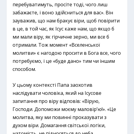
перебуватимуть, просіте тоді, чого лиш
забажаєте, і воно здійсниться для вас». Він
зауважив, що нам бракує віри, щоб повірити
в це, в той час, як Ісус каже нам, що якщо б
ми мали віру, як гірчичне зерно, ми все б
отримали. Тож момент «Вселенської
молитви» є нагодою просити в Бога все, чого
потребуємо, і це «буде дано» тим чи іншим
способом.
У цьому контексті Папа заохотив
наслідувати чоловіка, який на Ісусове
запитання про віру відповів: «Вірую,
Господи. Допоможи моєму маловір’ю!». «Це
молитва, яку ми повинні проказувати з
духом віри. Домагання світської логіки,
натомість, не підносяться до неба,