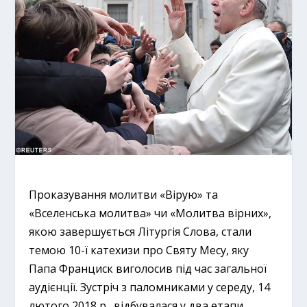
Проказування молитви «Вірую» та
«Вселенська молитва» чи «Молитва вірних»,
якою завершується Літургія Слова, стали
темою 10-ї катехизи про Святу Месу, яку
Папа Франциск виголосив під час загальної
аудієнції. Зустріч з паломниками у середу, 14
лютого 2018 р., відбувалася у два етапи.