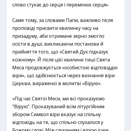
слово стукає до серця і перемінює серця».
Саме тому, за словами Папи, важливо після
проповіді присвяти хвилинку часу на
призадуму, аби отримане зерно змогло
осісти в душі, викликаючи постанови й
прийняття того, що «Святий Дух підказує
кожному». Й після цієї хвилини тиші Свята
Меса продовжується «особистою відповіддю
віри», що здійснюється через визнання віри
Церкви, вираженої в молитві «Вірую».
«Під час Святої Меси, ми всі проказуємо
“Вірую”. Проказуваний всім літургійним
збором Символ віри вказує на спільну
відповідь на те, що спільно слухалося у
Божому слові. Між слуханням і вірою існує