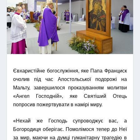
Євхаристійне богослужіння, яке Папа Франциск
очолив під час Апостольської подорожі на
Мальту, завершилося проказуванням молитви
«Ангел Господній», яке Святіший Отець
попросив пожертвувати в намірі миру.
«Нехай же Господь супроводжує вас, а
Богородиця оберігає. Помолімося тепер до Неї
за мир, маючи на думці гуманітарну трагедію в