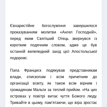
Євхаристійне богослужіння завершилося
проказуванням молитви «Ангел Господній»,
перед яким Святіший Отець звернувся із
коротким подячним словом, адже це був
останній велелюдний захід цієї Апостольської
подорожі.
Папа Франциск подякував представникам
влади, єпископам і всім причетним до
організації візиту, як також всім вірним і
громадянам Мальти за теплий прийом. «На цих
островах у повітрі витає чуття Божого люду.
Тривайте в цьому, пам’ятаючи, що віра зростає