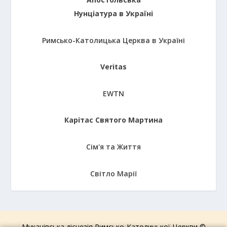
Нунціатура в Україні
Римсько-Католицька Церква в Україні
Veritas
EWTN
Карітас Святого Мартина
Сім'я та Життя
Світло Марії
Мукачівська дієцезія Римсько-Католицької Церкви ©