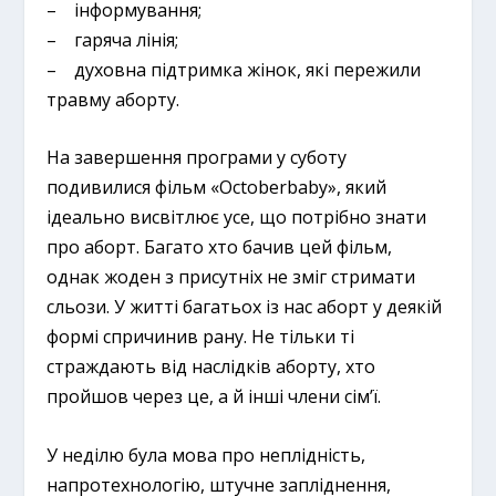
– інформування;
– гаряча лінія;
– духовна підтримка жінок, які пережили
травму аборту.
На завершення програми у суботу
подивилися фільм «Octoberbaby», який
ідеально висвітлює усе, що потрібно знати
про аборт. Багато хто бачив цей фільм,
однак жоден з присутніх не зміг стримати
сльози. У житті багатьох із нас аборт у деякій
формі спричинив рану. Не тільки ті
страждають від наслідків аборту, хто
пройшов через це, а й інші члени сім’ї.
У неділю була мова про неплідність,
напротехнологію, штучне запліднення,