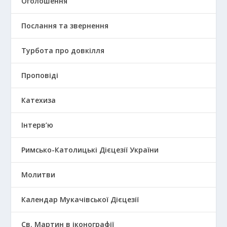
Оголошення
Послання та звернення
Турбота про довкілля
Проповіді
Катехиза
Інтерв’ю
Римсько-Католицькі Дієцезії України
Молитви
Календар Мукачівської Дієцезії
Св. Мартин в іконографії