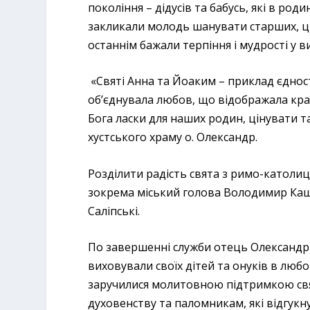
покоління – дідусів та бабусь, які в р
закликали молодь шанувати старших, ціну
останнім бажали терпіння і мудрості у в
«Святі Анна та Йоаким – приклад єднос
об’єднувала любов, що відображала крас
Бога ласки для наших родин, цінувати та
хустського храму о. Олександр.
Розділити радість свята з римо-католи
зокрема міський голова Володимир Кащ
Саліпські.
По завершенні служби отець Олександр 
виховували своїх дітей та онуків в любо
заручилися молитовною підтримкою свя
духовенству та паломникам, які відгукн