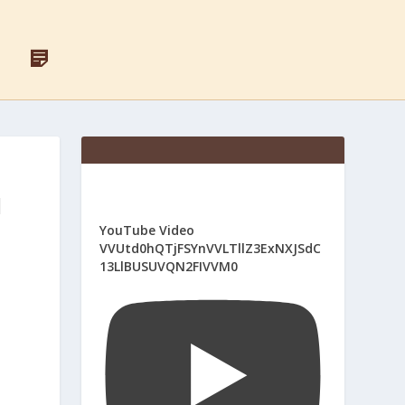
F
Д
A
Л
C
Я
E
С
B
В
O
Я
O
Щ
K
Е
Н
И
І
К
І
YouTube Video
В
VVUtd0hQTjFSYnVVLTllZ3ExNXJSdC
13LlBUSUVQN2FIVVM0