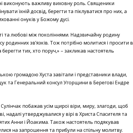
одині виконують важливу виховну роль. Священики
вати їхній досвід, берегти та піклуватися про них, а
ихованні онуків у Божому дусі.
ті та любові між поколіннями. Надзвичайну родину
у родинних зв’язків. Тож потрібно молитися і просити 
 берегти тих, хто поруч,» – закликав настоятель
цькою громадою Хуста завітали і представники влади,
ук та Генеральний консул Угорщини в Берегові Ендре
Сулінчак побажав усім щирої віри, миру, злагоди, щоб
ві, надалі утверджувалися у вірі в Христа Спасителя та
тих Анни і Йоакима. Також настоятель подякував
улися на запрошення та прибули на спільну молитву.