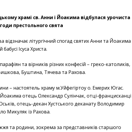
ькому храмі св. Анни і Йоакима відбулася урочиста
агоди престольного свята
 відзначає літургічний спогад святих Анни та Йоакима
 бабусі Ісуса Христа.
парафіян та вірників різних конфесій – греко-католиків,
з Вишкова, Буштина, Тячева та Рахова.
ини – настоятель храму м.Уйфегіртоу о. Емерих Югас.
і Йоакима отець Олександр Сулінчак, отці-францисканці
Юськів, отець-декан Хустського деканату Володимир
сло Микуляк із Рахова.
жжя та родини, зокрема за представників старшого