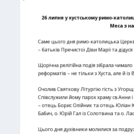
26 липня у хустському римо-католиц
Меса з н
Саме цього дня римо-католицька Церква
– батьків Пречистої Діви Марії та дідуся й
Щорічна релігійна подія зібрала чимало 
реформатів – не тільки з Хуста, але й і
Очолив Святкову Літургію гість з Угорщ
Співслужили йому парох храму св.Анни 
– отець Борис Олійник та отець Юліан 
Бабич, о. Юрій Гал із Солотвина та о. Ла
Цього дня духівники молилися за подру