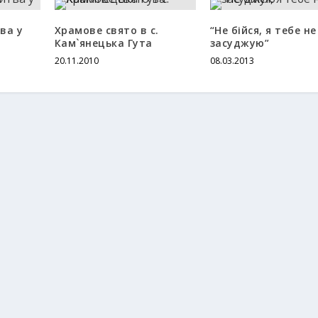
ва у
Храмовe свято в с.
“Не бійся, я тебе не
Кам`янецька Гута
засуджую”
20.11.2010
08.03.2013