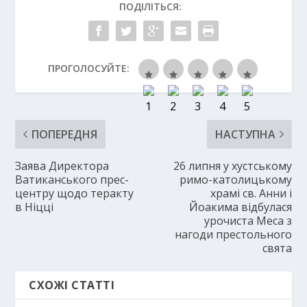
ПОДІЛІТЬСЯ:
ПРОГОЛОСУЙТЕ:
ПОПЕРЕДНЯ
НАСТУПНА
Заява Директора
26 липня у хустському
Ватиканського прес-
римо-католицькому
центру щодо теракту
храмі св. Анни і
в Ніцці
Йоакима відбулася
урочиста Меса з
нагоди престольного
свята
СХОЖІ СТАТТІ