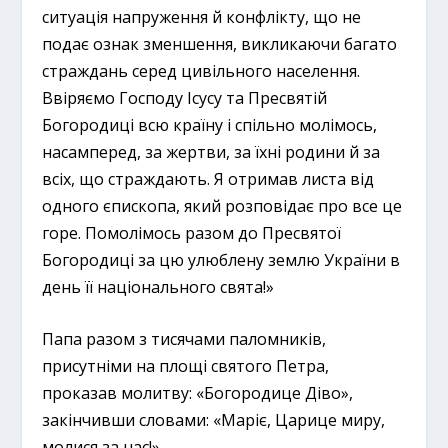
ситуація напруження й конфлікту, що не
подає ознак зменшення, викликаючи багато
страждань серед цивільного населення.
Ввіряємо Господу Ісусу та Пресвятій
Богородиці всю країну і спільно молімось,
насамперед, за жертви, за їхні родини й за
всіх, що страждають. Я отримав листа від
одного єпископа, який розповідає про все це
горе. Помолімось разом до Пресвятої
Богородиці за цю улюблену землю України в
день її національного свята!»
Папа разом з тисячами паломників,
присутніми на площі святого Петра,
проказав молитву: «Богородице Діво»,
закінчивши словами: «Маріє, Царице миру,
молися за нас!»