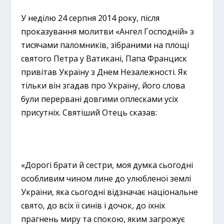
У неділю 24 серпня 2014 року, після
проказування молитви «Ангел Господній» з
тисячами паломників, зібраними на площі
святого Петра у Ватикані, Папа Франциск
привітав Україну з Днем Незалежності. Як
тільки він згадав про Україну, його слова
були перервані довгими оплесками усіх
присутніх. Святіший Отець сказав:
«Дорогі брати й сестри, моя думка сьогодні
особливим чином лине до улюбленої землі
України, яка сьогодні відзначає національне
свято, до всіх її синів і дочок, до їхніх
прагнень миру та спокою, яким загрожує