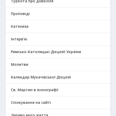
Турбота про довкілля
Проповіді
Катехиза
Інтерв’ю
Римсько-Католицькі Дієцезії України
Молитви
Календар Мукачівської Дієцезії
Св. Мартин в іконографії
Спілкування на сайті
Дерево мого життя