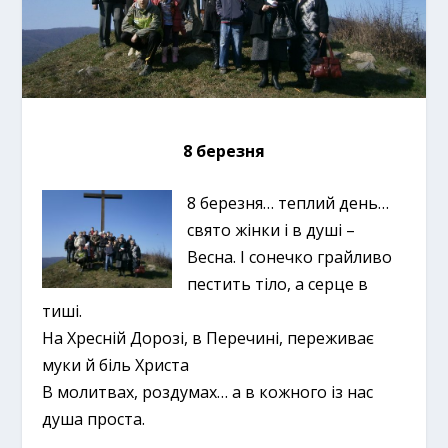
8 березня
8 березня… теплий день…
свято жінки і в душі –
Весна. І сонечко грайливо
пестить тіло, а серце в
тиші.
На Хресній Дорозі, в Перечині, переживає
муки й біль Христа
В молитвах, роздумах… а в кожного із нас
душа проста.