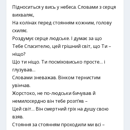
Підноситься у вись у небеса. Словами з серця
вихваляє,
На колінах перед стоянням кожним, голову
схиляє.
Роздумує серце людське. І думає за що
Тебе Спасителю, цей грішний світ, що Ти –
ніщо?
Що ти ніщо. Ти посміховисько просте… і
глузував…
Словами зневажав. Вінком тернистим
увінчав.
Жорстоко, не по-людськи бичував й
немилосердно він тебе розп’яв –
Цей світ… Він смертний гріх на душу свою
взяв.
Стояння за стоянням проходили ми всі –