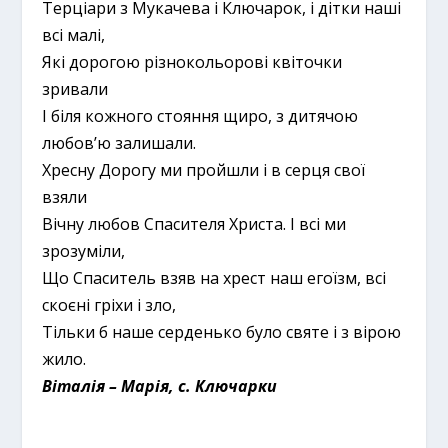
Терціари з Мукачева і Ключарок, і дітки наші
всі малі,
Які дорогою різнокольорові квіточки
зривали
І біля кожного стояння щиро, з дитячою
любов’ю залишали.
Хресну Дорогу ми пройшли і в серця свої
взяли
Вічну любов Спасителя Христа. І всі ми
зрозуміли,
Що Спаситель взяв на хрест наш егоїзм, всі
скоєні гріхи і зло,
Тільки б наше серденько було святе і з вірою
жило.
Віталія – Марія, с. Ключарки