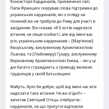
Консисторії Кардиналів, присвяченої сім’ї,
Папа Франциск скерував слова підтримки до
українських кардиналів, які з огляду на
похилий вік не прибули до Риму для участі в
засіданнях. Він сказав: «Я б хотів надіслати
вітання, не лише особисті, але від імені вас
усіх, українським кардиналам – [Мар’янові]
Яворському, вислуженому Архиєпископові
Львова, та [Любомиру] Гузару, вислуженому
Верховному Архиєпископові Києва, – які у ці
дні багато страждають з приводу великих
труднощів у своїй батьківщині.
Мабуть, було би добре, щоб від імені нас всіх
надіслати таке вітання. Чи ви згідні?» –
запитав Святіший Отець співбратів-
кардиналів, на що присутні відповіли