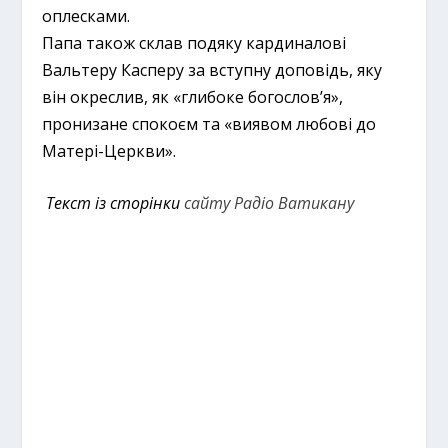
оплесками.
Папа також склав подяку кардиналові
Вальтеру Касперу за вступну доповідь, яку
він окреслив, як «глибоке богослов’я»,
пронизане спокоєм та «виявом любові до
Матері-Церкви».
Текст із сторінки
сайту Радіо Ватикану