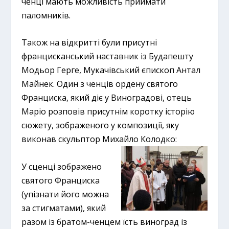
ченці мають можливість приймати
паломників.
Також на відкритті були присутні
францисканський наставник із Будапешту
Модьор Герге, Мукачівський єпископ Антал
Майнек. Один з ченців ордену святого
Франциска, який діє у Виноградові, отець
Маріо розповів присутнім коротку історію
сюжету, зображеного у композиції, яку
виконав скульптор Михайло Колодко:
У сценці зображено
святого Франциска
(упізнати його можна
за стигматами), який
разом із братом-ченцем їсть виноград із