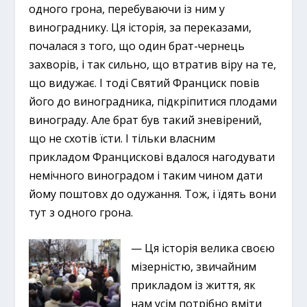
одного грона, перебуваючи із ним у
винограднику. Ця історія, за переказами,
почалася з того, що один брат-чернець
захворів, і так сильно, що втратив віру на те,
що видужає. І тоді Святий Франциск повів
його до виноградника, підкріпитися плодами
винограду. Але брат був такий зневірений,
що не схотів їсти. І тільки власним
прикладом Францискові вдалося нагодувати
немічного виноградом і таким чином дати
йому поштовх до одужання. Тож, і їдять вони
тут з одного грона.
— Ця історія велика своєю
мізерністю, звичайним
прикладом із життя, як
нам усім потрібно вміти