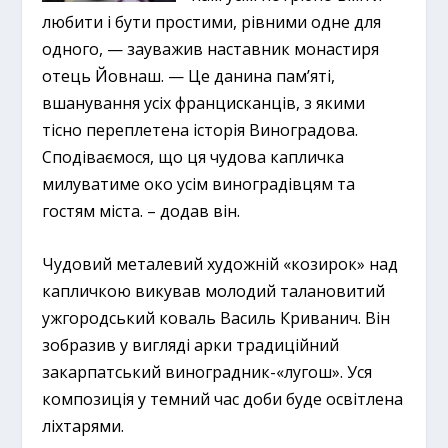
любити і бути простими, рівними одне для
одного, — зауважив наставник монастиря
отець Йовнаш. — Це данина пам’яті,
вшанування усіх францисканців, з якими
тісно переплетена історія Виноградова.
Сподіваємося, що ця чудова капличка
милуватиме око усім виноградівцям та
гостям міста. – додав він.
Чудовий металевий художній «козирок» над
капличкою викував молодий талановитий
ужгородський коваль Василь Криванич. Він
зобразив у вигляді арки традиційний
закарпатський виноградник-«лугош». Уся
композиція у темний час доби буде освітлена
ліхтарями.