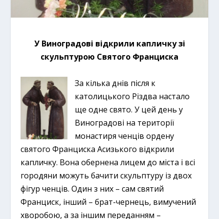
У Виноградові відкрили капличку зі
скульптурою Святого Франциска
За кілька днів після к
католицького Різдва настало
ще одне свято. У цей день у
Виноградові на території
монастиря ченців ордену
святого Франциска Асизького відкрили
капличку. Вона обернена лицем до міста і всі
городяни можуть бачити скульптуру із двох
фігур ченців. Один з них – сам святий
Франциск, інший – брат-чернець, вимучений
хворобою, а за іншим переданням –