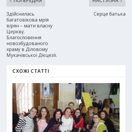
ПОПЕРЕДНЯ
НАСТУПНА
Здійснилась
Серце батька
багатовікова мрія
вірян – мати власну
Церкву.
Благословення
новозбудованого
храму в Діловому
Мукачівської Дієцезії.
СХОЖІ СТАТТІ