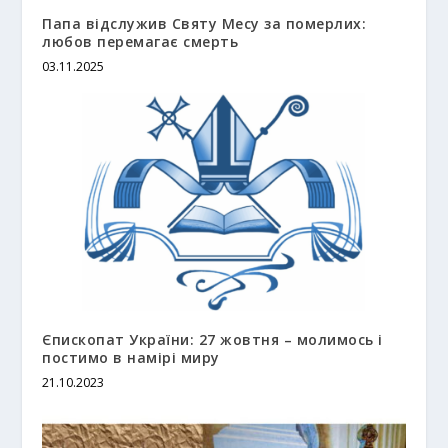
Папа відслужив Святу Месу за померлих:
любов перемагає смерть
03.11.2025
Єпископат України: 27 жовтня – молимось і
постимо в намірі миру
21.10.2023