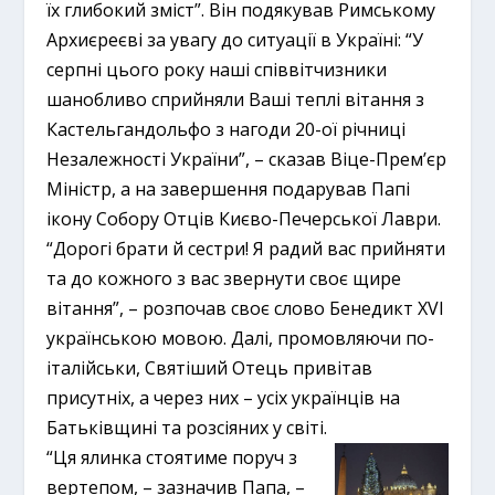
їх глибокий зміст”. Він подякував Римському
Архиєреєві за увагу до ситуації в Україні: “У
серпні цього року наші співвітчизники
шанобливо сприйняли Ваші теплі вітання з
Кастельгандольфо з нагоди 20-ої річниці
Незалежності України”, – сказав Віце-Прем’єр
Міністр, а на завершення подарував Папі
ікону Собору Отців Києво-Печерської Лаври.
“Дорогі брати й сестри! Я радий вас прийняти
та до кожного з вас звернути своє щире
вітання”, – розпочав своє слово Бенедикт XVI
українською мовою. Далі, промовляючи по-
італійськи, Святіший Отець привітав
присутніх, а через них – усіх українців на
Батьківщині та розсіяних у світі.
“Ця ялинка стоятиме поруч з
вертепом, – зазначив Папа, –