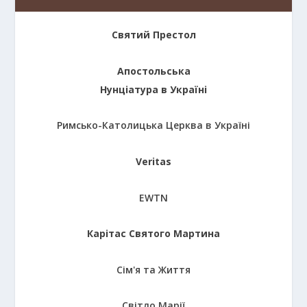
Святий Престол
Апостольська
Нунціатура в Україні
Римсько-Католицька Церква в Україні
Veritas
EWTN
Карітас Святого Мартина
Сім'я та Життя
Світло Марії