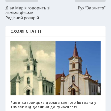
Діва Марія говорить зі
Рух “За життя”
своїми дітьми
Радісний розарій
СХОЖІ СТАТТІ
Римо-католицька церква святого Іштвана у
Тячеві: від давнини до сучасності