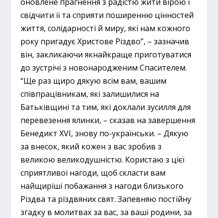
оновлене прагнення з радістю жити вірою і
свідчити її та сприяти поширенню цінностей
життя, солідарності й миру, які нам кожного
року пригадує Христове Різдво”, – зазначив
він, закликаючи якнайкраще приготуватися
до зустрічі з новонародженим Спасителем.
“Ще раз щиро дякую всім вам, вашим
співпрацівникам, які залишилися на
Батьківщині та тим, які доклали зусилля для
перевезення ялинки, – сказав на завершення
Бенедикт XVI, знову по-українськи. – Дякую
за внесок, який кожен з вас зробив з
великою великодушністю. Користаю з цієї
сприятливої нагоди, щоб скласти вам
найщиріші побажання з нагоди близького
Різдва та різдвяних свят. Запевняю постійну
згадку в молитвах за вас, за ваші родини, за