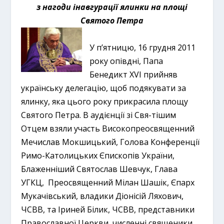
з нагоди інавгурації ялинки на площі
Святого Петра
У п’ятницю, 16 грудня 2011
року опівдні, Папа
Бенедикт XVI прийняв
українську делегацію, щоб подякувати за
ялинку, яка цього року прикрасила площу
Святого Петра. В аудієнції зі Свя-тішим
Отцем взяли участь Високопреосвященний
Мечислав Мокшицький, Голова Конференції
Римо-Католицьких Єпископів України,
Блаженніший Святослав Шевчук,
Глава
УГКЦ, Преосвященний Мілан Шашік, Єпарх
Мукачівський, владики Діонісій Ляхович,
ЧСВВ, та Іриней Білик, ЧСВВ, представники
Православної Церкви, численні священики,