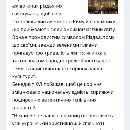
аж до кінця різдвяних
святкувань, щоб нею
захоплювались мешканці Риму й паломники,
що прибувають сюди з кожної частини світу.
Вона є промовистим символом Різдва, тому
що своїми, завжди зеленими гілками,
пригадує про тривалість життя; ялинка є
також знаком народної релігійності вашої
землі та християнського коріння вашої
культури”.
Бенедикт XVI побажав, щоб це коріння
зміцнювало національну єдність, сприяючи
поширенню автентичних і спіль-них
цінностей.
“Нехай же це ваше паломництво викличе в
усій українській християнській спільноті