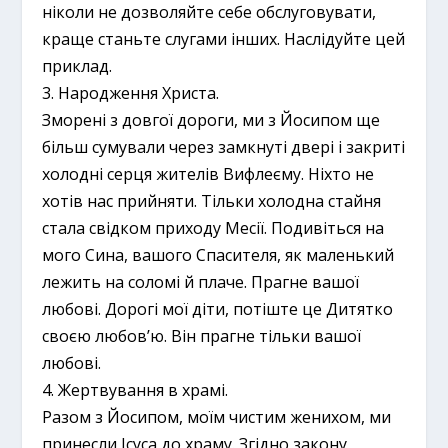
ніколи не дозволяйте себе обслуговувати,
краще станьте слугами інших. Наслідуйте цей
приклад.
3. Народження Христа.
Зморені з довгої дороги, ми з Йосипом ще
більш сумували через замкнуті двері і закриті
холодні серця жителів Вифлеєму. Ніхто не
хотів нас прийняти. Тільки холодна стайня
стала свідком приходу Месії. Подивіться на
мого Сина, вашого Спасителя, як маленький
лежить на соломі й плаче. Прагне вашої
любові. Дорогі мої діти, потіште це Дитятко
своєю любов’ю. Він прагне тільки вашої
любові.
4. Жертвування в храмі.
Разом з Йосипом, моїм чистим женихом, ми
принесли Ісуса до храму. Згідно закону