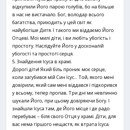
відкупили Його парою голубів, бо на більше
в нас не вистачало. Бог, володар всього
багатства, приходить у цей світ як
найубогіше Дитя. І такого ми віддаємо Його
Отцеві. Мої милі діти, і ви любіть убогість і
простоту. Наслідуйте Його у досконалій
убогості та простоті серця.
5. Знайдення Ісуса в храмі.
Дорогі діти! Який біль проник моє серце,
коли загубився мій Син Ісус… Той, якого мені
довірили, який сам мені віддався і підкорився
у всьому, тепер пропав. Три дні ми невпинно
шукали Його, при цьому довіряючи Богу. І
знайшли Ісуса там, де Його місце і де радо
перебуває – біля свого Отця у храмі. Діти, для
вас нема гіршого нещастя, як втрата Ісуса.