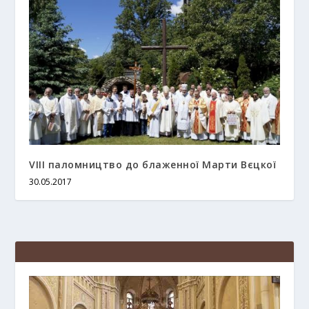
VIII паломництво до блаженної Марти Вєцкої
30.05.2017