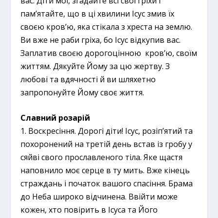
вас. Діти мої, згадайте всі свої гріхи і
пам’ятайте, що в ці хвилини Ісус змив їх
своєю кров’ю, яка стікала з хреста на землю.
Ви вже не раби гріха, бо Ісус відкупив вас.
Заплатив своєю дорогоцінною кров’ю, своїм
життям. Дякуйте Йому за цю жертву. З
любові та вдячності й ви шляхетно
запропонуйте Йому своє життя.
Славний розарій
1. Воскресіння. Дорогі діти! Ісус, розіп’ятий та
похоронений на третій день встав із гробу у
сяйві свого прославленого тіла. Яке щастя
наповнило моє серце в ту мить. Вже кінець
страждань і початок вашого спасіння. Брама
до Неба широко відчинена. Ввійти може
кожен, хто повірить в Ісуса та Його