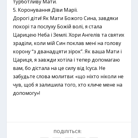
турботливу Мати.
5. Коронування Діви Марії.
Дорогі діти! Як Мати Божого Сина, завдяки
покорі та послуху Божій волі, я стала
Царицею Неба і Землі. Хори Ангелів та святих
зраділи, коли мій Син поклав мені на голову
корону “з дванадцяти зірок”. Як ваша Мати і
Цариця, я завжди хотіла і тепер допомагаю
вам, бо дістала на це силу від Ісуса. Не
забудьте слова молитви: «що ніхто ніколи не
чув, щоб я залишила того, хто кличе мене на
допомогу»!
ПОДІЛІТЬСЯ: