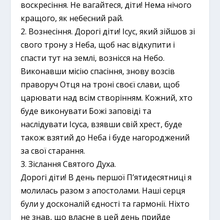
воскресіння. Не вагайтеся, діти! Нема нічого
кращого, як небесний рай.
2. Вознесіння. Дорогі діти! Ісус, який зійшов зі
свого трону з Неба, щоб нас відкупити і
спасти тут на землі, вознісся на Небо.
Виконавши місію спасіння, знову возсів
праворуч Отця на троні своєї слави, щоб
царювати над всім створінням. Кожний, хто
буде виконувати Божі заповіді та
наслідувати Ісуса, взявши свій хрест, буде
також взятий до Неба і буде нагороджений
за свої старання.
3. Зіслання Святого Духа.
Дорогі діти! В день першої П’ятидесятниці я
молилась разом з апостолами. Наші серця
були у досконалій єдності та гармонії. Ніхто
не знав, що власне в цей день прийде