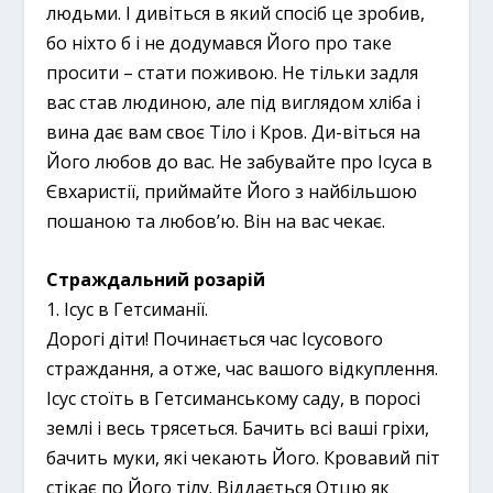
людьми. І дивіться в який спосіб це зробив,
бо ніхто б і не додумався Його про таке
просити – стати поживою. Не тільки задля
вас став людиною, але під виглядом хліба і
вина дає вам своє Тіло і Кров. Ди-віться на
Його любов до вас. Не забувайте про Ісуса в
Євхаристії, приймайте Його з найбільшою
пошаною та любов’ю. Він на вас чекає.
Страждальний розарій
1. Ісус в Гетсиманії.
Дорогі діти! Починається час Ісусового
страждання, а отже, час вашого відкуплення.
Ісус стоїть в Гетсиманському саду, в поросі
землі і весь трясеться. Бачить всі ваші гріхи,
бачить муки, які чекають Його. Кровавий піт
стікає по Його тілу. Віддається Отцю як