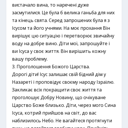
вистачало вина, то наречені дуже
засмутилися. Це була б велика ганьба для них
та кінець свята. Серед запрошених була я з
Ісусом та його учнями. На моє прохання Він
вирішує цю ситуацію і перетворює звичайну
воду на добре вино. Діти мої, запрошуйте і
ви Ісуса у своє життя. Він вирішить кожну
вашу проблему.
3. Проголошення Божого Царства.
Дорогі діти! Ісус залишає свій бідний дім у
Назареті і проповідує своєму народу Ізраїлю.
Закликає всіх покращити своє життя та
проголошує Добру Новину, що очікуване
Царство Боже близько. Діти, через мого Сина
Ісуса, котрий прийшов на світ, до вас
наблизилось Небо. Не вагайтеся протягнути