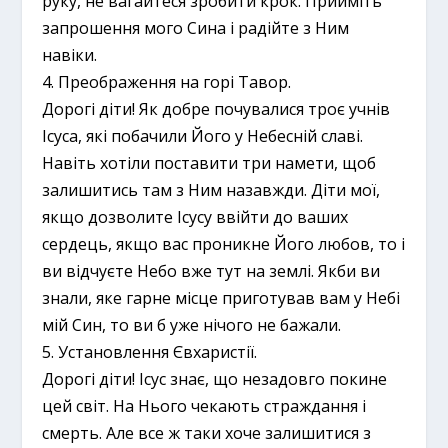
руку, не вагайтеся зробити крок. Прийміть
запрошення мого Сина і радійте з Ним
навіки.
4. Преображення на горі Тавор.
Дорогі діти! Як добре почувалися троє учнів
Ісуса, які побачили Його у Небесній славі.
Навіть хотіли поставити три намети, щоб
залишитись там з Ним назавжди. Діти мої,
якщо дозволите Ісусу ввійти до ваших
сердець, якщо вас проникне Його любов, то і
ви відчуєте Небо вже тут на землі. Якби ви
знали, яке гарне місце приготував вам у Небі
мій Син, то ви б уже нічого не бажали.
5. Установлення Євхаристії.
Дорогі діти! Ісус знає, що незадовго покине
цей світ. На Нього чекають страждання і
смерть. Але все ж таки хоче залишитися з