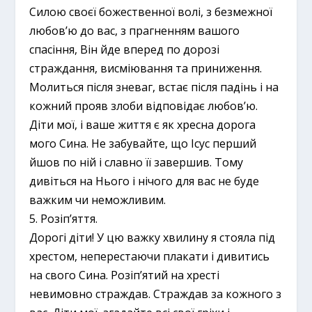
Силою своєї божественної волі, з безмежної
любов’ю до вас, з прагненням вашого
спасіння, Він йде вперед по дорозі
страждання, висміювання та приниження.
Молиться після зневаг, встає після падінь і на
кожний прояв злоби відповідає любов’ю.
Діти мої, і ваше життя є як хресна дорога
мого Сина. Не забувайте, що Ісус перший
йшов по ній і славно її завершив. Тому
дивіться на Нього і нічого для вас не буде
важким чи неможливим.
5. Розіп’яття.
Дорогі діти! У цю важку хвилину я стояла під
хрестом, неперестаючи плакати і дивитись
на свого Сина. Розіп’ятий на хресті
невимовно страждав. Страждав за кожного з