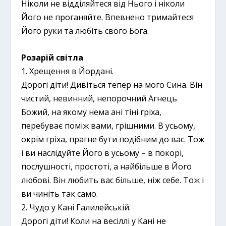
Ніколи не відділяйтеся від Нього і ніколи
Його не проганяйте. Впевнено тримайтеся
Його руки та любіть свого Бога.
Розарій світла
1. Хрещення в Йордані.
Дорогі діти! Дивіться тепер на мого Сина. Він
чистий, невинний, непорочний Агнець
Божий, на якому нема ані тіні гріха,
перебуває поміж вами, грішними. В усьому,
окрім гріха, прагне бути подібним до вас. Тож
і ви наслідуйте Його в усьому – в покорі,
послушності, простоті, а найбільше в Його
любові. Він любить вас більше, ніж себе. Тож і
ви чиніть так само.
2. Чудо у Кані Галилейській.
Дорогі діти! Коли на весіллі у Кані не