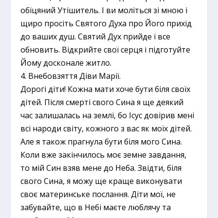
обіцяний Утішитель. І ви моліться зі мною і
щиро просіть Святого Духа про Його прихід
до ваших душ. Святий Дух прийде і все
обновить. Відкрийте свої серця і підготуйте
Йому досконале житло.
4. Внебовзяття Діви Марії.
Дорогі діти! Кожна мати хоче бути біля своїх
дітей. Після смерті свого Сина я ще деякий
час залишалась на землі, бо Ісус довірив мені
всі народи світу, кожного з вас як моїх дітей.
Але я також прагнула бути біля мого Сина.
Коли вже закінчилось моє земне завдання,
то мій Син взяв мене до Неба. Звідти, біля
свого Сина, я можу ще краще виконувати
своє материнське послання. Діти мої, не
забувайте, що в Небі маєте люблячу та