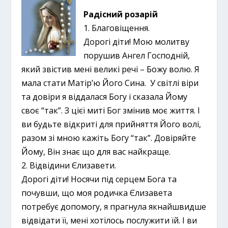
Радісний розарій
1. Благовіщення.
Дорогі діти! Мою молитву
порушив Ангел Господній,
який звістив мені великі речі – Божу волю.
Я
мала стати Матір’ю Його Сина. У світлі віри
та довіри я віддалася Богу і сказала Йому
своє “так”. З цієї миті Бог змінив моє життя. І
ви будьте відкриті для прийняття Його волі,
разом зі мною кажіть Богу “так”. Довіряйте
Йому, Він знає що для вас найкраще.
2. Відвідини Єлизавети.
Дорогі діти! Носячи під серцем Бога та
почувши, що моя родичка Єлизавета
потребує допомогу, я прагнула якнайшвидше
відвідати її, мені хотілось послужити їй. І ви