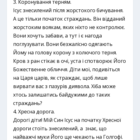
3. Коронування терням.
Ісус знесилений після жорстокого бичування.
А це тільки початок страждань. Він відданий
жорстоким воякам, яких ніхто не контролює.
Вони хочуть забави, а тут і є нагода
поглузувати. Вони безжалісно одягають
Йому на голову корону з колючого терня.
Кров з ран стікає в очі, уста і спотворює Його
Божественне обличчя. Діти мої, подивіться
на Царя царів, як страждає, щоб лише
вирвати вас з пазурів диявола. Хіба може
хтось залишатись байдужими до таких
страждань?
4. Хресна дорога.
Дорогі діти! Мій Син Ісус на початку Хресної
дороги стоїть знесилений, а знає, що
найважчі муки Його ще чекають на Голгофі.