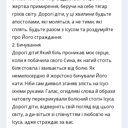
жертва примирення, беручи на себе тягар
гріхів світу. Дорогі діти, у ці хвилини будьте
апостолами, які моляться, а не тими, які
сплять. Будьте разом з Ісусом та роздумуйте
про Його страждання.
2. Бичування.
Дорогі діти! Який біль проникав моє серце,
коли я побачила свого Сина, як нагий стоїть
біля стовпа і звивається від болю. Як
немилосердно й жорстоко бичували Його
кати. Ніби сам диявол зганяв злість на Ісусі
їхніми руками. Галас, огидливі слова й образи
натовпу перекрикували болісний стогін Ісуса.
Дорогі діти, відверніть свій погляд від цього
світу, а ди-віться зі співчуттям і любов’ю на
Ісуса, адже страждає за вас.