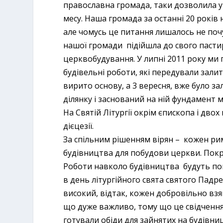
православна громада, таки дозволила ув
месу. Наша громада за останні 20 років
але чомусь це питання лишалось не почу
нашої громади підійшла до свого пасти
церквобудування. У липні 2011 року ми 
будівельні роботи, які передували зал
вирито основу, а 3 вересня, вже було з
ділянку і заснований на ній фундамент
На Святій Літургії окрім єпископа і дво
дієцезії.
За спільним рішенням вірян – кожен ри
будівництва для побудови церкви. Пок
Роботи навколо будівництва будуть пон
в день літургійного свята святого Падре
високий, відтак, кожен добровільно вз
що дуже важливо, тому що це свідчення 
готували обіди для зайнятих на будівни