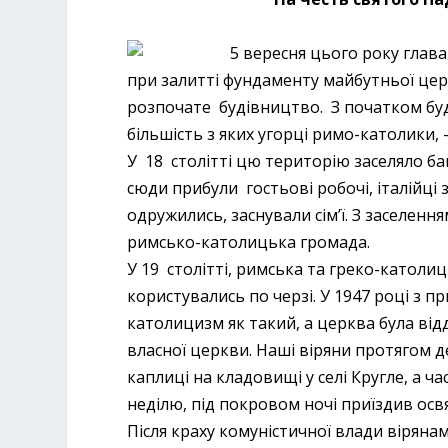
5 вересня цього року глава
при залитті фундаменту майбутньої церк
розпочате будівництво.
З початком бу
більшість з яких угорці римо-католики, 
У 18 столітті цю територію заселяло баг
сюди прибули гостьові робочі, італійці з 
одружились, заснували сім’ї. З заселення
римсько-католицька громада.
У 19 столітті, римська та греко-католи
користувались по черзі. У 1947 році з п
католицизм як такий, а церква була від
власної церкви. Наші віряни протягом де
каплиці на кладовищі у селі Кругле, а 
неділю, під покровом ночі приїздив ос
Після краху комуністичної влади вірянам