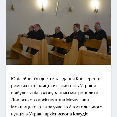
Ювілейне п`ятдесяте засідання Конференції
римсько-католицьких єпископів України
відбулось під головуванням митрополита
Львівського архієпископа Мечислава
Мокшицького та за участю Апостольського
нунція в Україні архієпископа Клаудіо