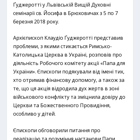
Ґуджеротті у Львівській Вищій Духовні
семінарії св. Йосифа в Брюховичах з 5 по 7
березня 2018 року.
Архієпископ Клаудіо Ґуджеротті представив
проблеми, з якими стикається Римсько-
Католицька Церква в Україні, розповів про
діяльність Робочого комітету акції «Папа для
України». Єпископи подякували від імені тих,
хто отримав фінансову допомогу, а також за
те, що ця акція відродила дух жертв в зоні
військового конфлікту та зміцнила довіру до
Церкви та Божественного Провидіння,
особливо у дітей.
Єпископи обговорили питання про
реалізацію та розуміння настанови Папи