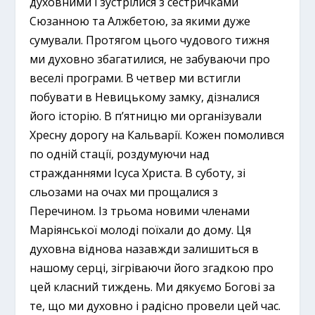
духовними і зустрілися з сестричками
Сюзанною та Алжбетою, за якими дуже
сумували. Протягом цього чудового тижня
ми духовно збагатилися, не забуваючи про
веселі програми. В четвер ми встигли
побувати в Невицькому замку, дізналися
його історію. В п’ятницю ми організували
Хресну дорогу на Кальварії. Кожен помолився
по одній стації, роздумуючи над
стражданнями Ісуса Христа. В суботу, зі
сльозами на очах ми прощалися з
Перечином. Із трьома новими членами
Маріянської молоді поїхали до дому. Ця
духовна віднова назавжди залишиться в
нашому серці, зігріваючи його згадкою про
цей класний тиждень. Ми дякуємо Богові за
те, що ми духовно і радісно провели цей час.