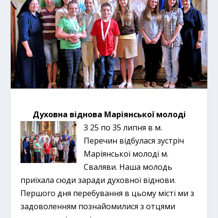
Духовна віднова Маріянської молоді
З 25 по 35 липня в м.
Перечин відбулася зустріч
Маріянської молоді м.
Сваляви. Наша молодь
приїхала сюди заради духовної віднови.
Першого дня перебування в цьому місті ми з
задоволенням познайомилися з отцями