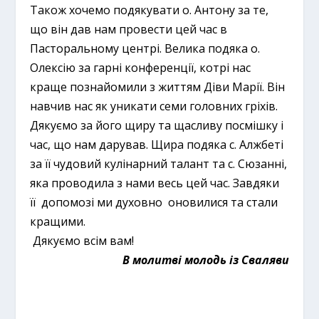
Також хочемо подякувати о. Антону за те,
що він дав нам провести цей час в
Пасторальному центрі. Велика подяка о.
Олексію за гарні конференції, котрі нас
краще познайомили з життям Діви Марії. Він
навчив нас як уникати семи головних гріхів.
Дякуємо за його щиру та щасливу посмішку і
час, що нам дарував. Щира подяка с. Алжбеті
за її чудовий кулінарний талант та с. Сюзанні,
яка проводила з нами весь цей час. Завдяки
її допомозі ми духовно оновилися та стали
кращими.
Дякуємо всім вам!
В молитві молодь із Сваляви