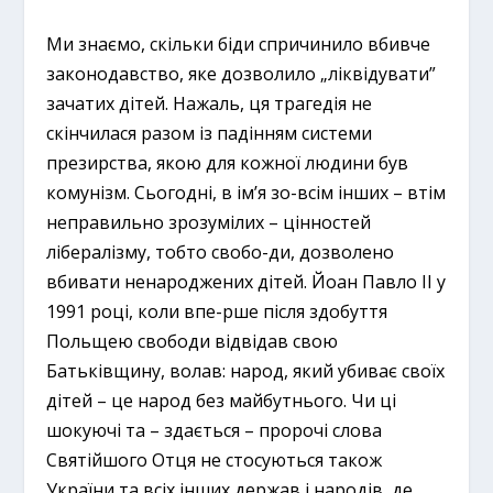
Ми знаємо, скільки біди спричинило вбивче
законодавство, яке дозволило „ліквідувати”
зачатих дітей. Нажаль, ця трагедія не
скінчилася разом із падінням системи
презирства, якою для кожної людини був
комунізм. Сьогодні, в ім’я зо-всім інших – втім
неправильно зрозумілих – цінностей
лібералізму, тобто свобо-ди, дозволено
вбивати ненароджених дітей. Йоан Павло ІІ у
1991 році, коли впе-рше після здобуття
Польщею свободи відвідав свою
Батьківщину, волав: народ, який убиває своїх
дітей – це народ без майбутнього. Чи ці
шокуючі та – здається – пророчі слова
Святійшого Отця не стосуються також
України та всіх інших держав і народів, де