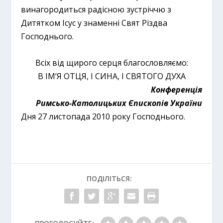
винагородиться радісною зустріччю з
Дитятком Ісус у знаменні Свят Різдва
Господнього.
Всіх від щирого серця благословляємо:
В ІМ’Я ОТЦЯ, І СИНА, І СВЯТОГО ДУХА
Конференція
Римсько-Католицьких Єпископів України
Дня 27 листопада 2010 року Господнього.
ПОДІЛІТЬСЯ: