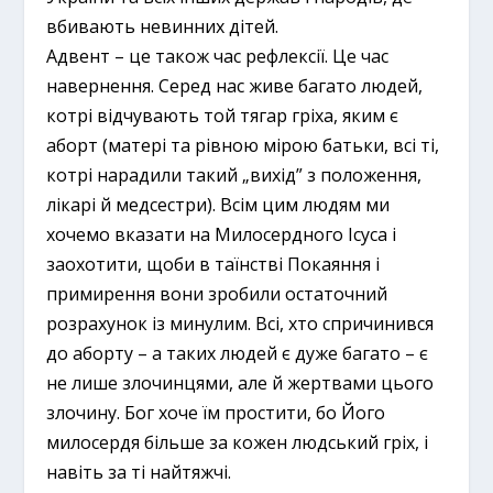
вбивають невинних дітей.
Адвент – це також час рефлексії. Це час
навернення. Серед нас живе багато людей,
котрі відчувають той тягар гріха, яким є
аборт (матері та рівною мірою батьки, всі ті,
котрі нарадили такий „вихід” з положення,
лікарі й медсестри). Всім цим людям ми
хочемо вказати на Милосердного Ісуса і
заохотити, щоби в таїнстві Покаяння і
примирення вони зробили остаточний
розрахунок із минулим. Всі, хто спричинився
до аборту – а таких людей є дуже багато – є
не лише злочинцями, але й жертвами цього
злочину. Бог хоче їм простити, бо Його
милосердя більше за кожен людський гріх, і
навіть за ті найтяжчі.