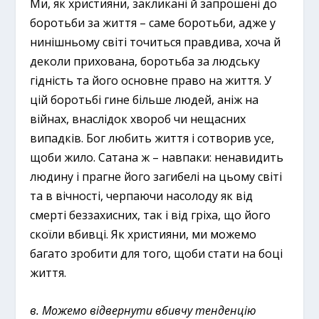
Ми, як християни, закликані й запрошені до
боротьби за життя – саме боротьби, адже у
нинішньому світі точиться правдива, хоча й
деколи прихована, боротьба за людську
гідність та його основне право на життя. У
цій боротьбі гине більше людей, аніж на
війнах, внаслідок хвороб чи нещасних
випадків. Бог любить життя і сотворив усе,
щоби жило. Сатана ж – навпаки: ненавидить
людину і прагне його загибелі на цьому світі
та в вічності, черпаючи насолоду як від
смерті беззахисних, так і від гріха, що його
скоїли вбивці. Як християни, ми можемо
багато зробити для того, щоби стати на боці
життя.
в. Можемо відвернути вбивчу тенденцію