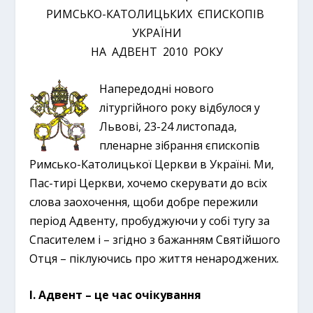
РИМСЬКО-КАТОЛИЦЬКИХ ЄПИСКОПІВ
УКРАЇНИ
НА АДВЕНТ 2010 РОКУ
Напередодні нового
літургійного року відбулося у
Львові, 23-24 листопада,
пленарне зібрання єпископів
Римсько-Католицької Церкви в Україні. Ми,
Пас-тирі Церкви, хочемо скерувати до всіх
слова заохочення, щоби добре пережили
період Адвенту, пробуджуючи у собі тугу за
Спасителем і – згідно з бажанням Святійшого
Отця – піклуючись про життя ненароджених.
І. Адвент – це час очікування