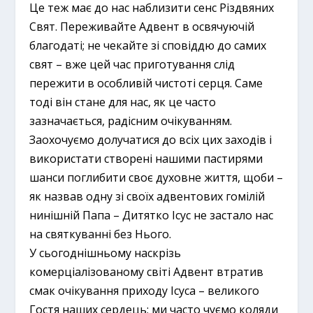
Це теж має до нас наблизити сенс Різдвяних
Свят. Переживайте Адвент в освячуючій
благодаті; не чекайте зі сповіддю до самих
свят – вже цей час приготування слід
пережити в особливій чистоті серця. Саме
тоді він стане для нас, як це часто
зазначається, радісним очікуванням.
Заохочуємо долучатися до всіх цих заходів і
використати створені нашими пастирями
шанси поглибити своє духовне життя, щоби –
як назвав одну зі своїх адвентових гомілій
нинішній Папа – Дитятко Ісус не застало нас
на святкуванні без Нього.
У сьогоднішньому наскрізь
комерціалізованому світі Адвент втратив
смак очікування приходу Ісуса – великого
Гостя наших сердець; ми часто чуємо коляди