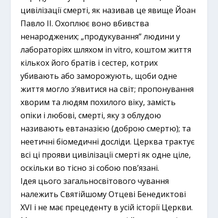
цивілізації смерті, як називав це явище Йоан
Павло ІІ. Охоплює воно вбивства
ненароджених; „продукування” людини у
лабораторіях шляхом in vitro, коштом життя
кількох його братів і сестер, котрих
убивають або заморожують, щоби одне
життя могло з’явитися на світ; пропонування
хворим та людям похилого віку, замість
опіки і любові, смерті, яку з облудою
називають евтаназією (доброю смертю); та
неетичні біомедичні досліди. Церква трактує
всі ці прояви цивілізації смерті як одне ціле,
оскільки во тісно зі собою пов’язані.
Ідея цього загальносвітового чування
належить Святійшому Отцеві Бенедиктові
XVI і не має прецеденту в усій історії Церкви.