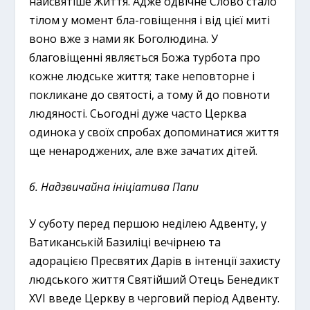
найсвятіше Життя. Адже одвічне Слово стало
тілом у момент бла-говіщення і від цієї миті
воно вже з нами як Боголюдина. У
благовіщенні являється Божа турбота про
кожне людське життя; таке неповторне і
покликане до святості, а тому й до повноти
людяності. Сьогодні дуже часто Церква
одинока у своїх спробах допоминатися життя
ще ненароджених, але вже зачатих дітей.
б. Надзвичайна ініціатива Папи
У суботу перед першою неділею Адвенту, у
Ватиканській Базиліці вечірнею та
адорацією Пресвятих Дарів в інтенції захисту
людського життя Святійший Отець Бенедикт
XVI введе Церкву в черговий період Адвенту.