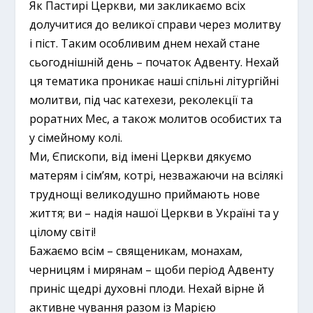
Як Пастирі Церкви, ми закликаємо всіх
долучитися до великої справи через молитву
і піст. Таким особливим днем нехай стане
сьогоднішній день – початок Адвенту. Нехай
ця тематика проникає наші спільні літургійні
молитви, під час катехези, реколекції та
роратних Мес, а також молитов особистих та
у сімейному колі.
Ми, Єпископи, від імені Церкви дякуємо
матерям і сім’ям, котрі, незважаючи на всілякі
труднощі великодушно приймають нове
життя; ви – надія нашої Церкви в Україні та у
цілому світі!
Бажаємо всім – священикам, монахам,
черницям і мирянам – щоби період Адвенту
приніс щедрі духовні плоди. Нехай вірне й
активне чування разом із Марією