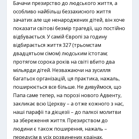
Бачачи презирство до людського життя, а
особливо найбільш беззахисного життя
зачатих але ще ненароджених дітей, він хоче
показати світові безмір трагедії, що постійно
відбувається. У самій Європі за годину
відбирається життя 327 (трьомстам
двадцятьом сімом) людським істотам;
протягом сорока років на світі вбито два
мільярди дітей. Незважаючи на зусилля
багатьох організацій, ця практика, нажаль,
поширюється все більше. Не дивуймося, що
Папа саме тепер, на порозі нового Адвенту,
закликає всю Церкву – а отже кожного з нас,
наші парафії та дієцезії – до палкої молитви
за збереження життя. Презирством до
людини є також поширення, нажаль –
передусім в усіх розвинених країнах,