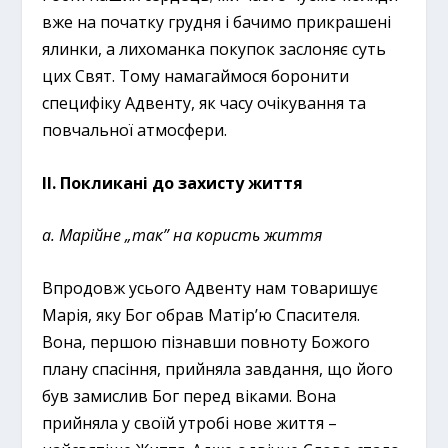
вже на початку грудня і бачимо прикрашені
ялинки, а лихоманка покупок заслоняє суть
цих Свят. Тому намагаймося боронити
специфіку Адвенту, як часу очікування та
повчальної атмосфери.
ІІ. Покликані до захисту життя
а. Марійне „так” на користь життя
Впродовж усього Адвенту нам товаришує
Марія, яку Бог обрав Матір’ю Спасителя.
Вона, першою пізнавши повноту Божого
плану спасіння, прийняла завдання, що його
був замислив Бог перед віками. Вона
прийняла у своїй утробі нове життя –